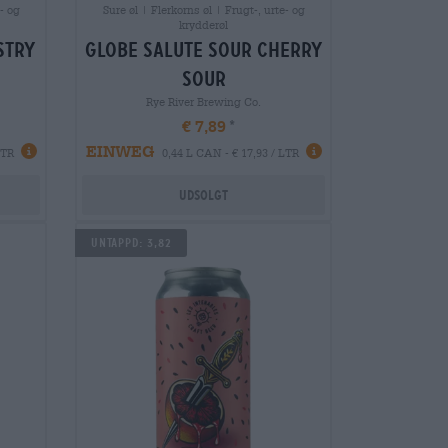
- og
Sure øl | Flerkorns øl | Frugt-, urte- og
krydderøl
stry
globe salute sour cherry
sour
Rye River Brewing Co.
€ 7,89
EINWEG
LTR
0,44 L CAN - € 17,93 / LTR
Udsolgt
UNTAPPD: 3,82