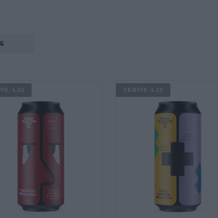
ng
pd: 4,08
Untappd: 4,23