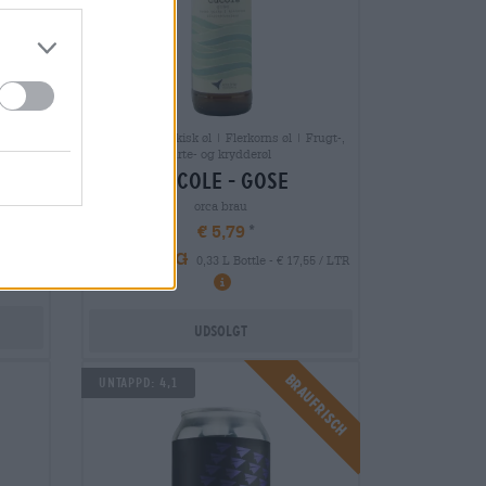
Sure øl | Frankisk øl | Flerkorns øl | Frugt-,
- og
urte- og krydderøl
cucole - gose
orca brau
€ 5,79
MEHRWEG
0,33 L Bottle - € 17,55 / LTR
LTR
Udsolgt
Braufrisch
Untappd: 4,1