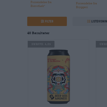
Forsendelse fra
Forsendelse fra
Bierothek
®
Bryggeri
Filter
Listevisni
40 Resultater
Untappd: 4,09
Untap