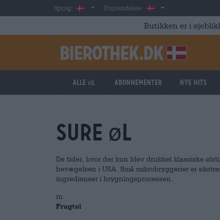
Skip to main content
Danish
Danmark
Sprog:
Forsendelse:
Butikken er i øjeblik
Alle øl
Abonnementer
Nye hits
sure øl
De tider, hvor der kun blev drukket klassiske ølsti
bevægelsen i USA. Små mikrobryggerier er ekstre
ingredienser i brygningsprocessen.
rn
Frugtøl