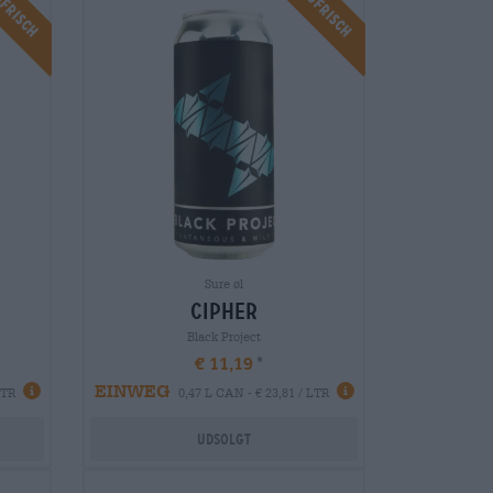
ufrisch
Braufrisch
Sure øl
cipher
Black Project
€ 11,19
EINWEG
LTR
0,47 L CAN - € 23,81 / LTR
Udsolgt