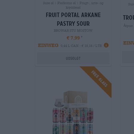
Sure øl | Flerkorns øl | Frugt-, urte- og
Sur
krydderøl
fruit portal arkane
tro
pastry sour
Ārpus
BROWAR STU MOSTÓW
€ 7,99
EIN
EINWEG
0,44 L CAN - € 18,16 / LTR
Udsolgt
FREE GLASS