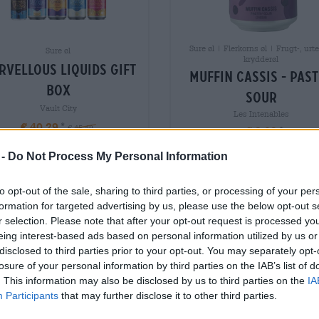
Sure øl | Flerkorns øl | Frugt-, urte
Sure øl
krydderøl
rvellous liquids gift
muffin cassis - pas
box
sour
Vault City
Les Intenables
€ 40,29
€ 45,49
€ 9,09
INWEG
EINWEG
1 St. - € 40,29 / St.
0,44 L CAN - € 20,66 / 
 -
Do Not Process My Personal Information
Udsolgt
Udsolgt
to opt-out of the sale, sharing to third parties, or processing of your per
formation for targeted advertising by us, please use the below opt-out s
PD: 4,34
Untappd: 4,19
r selection. Please note that after your opt-out request is processed y
eing interest-based ads based on personal information utilized by us or
disclosed to third parties prior to your opt-out. You may separately opt-
losure of your personal information by third parties on the IAB’s list of
. This information may also be disclosed by us to third parties on the
IA
Participants
that may further disclose it to other third parties.