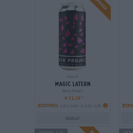
Braufrisch
Sure øl
magic latern
Black Project
€ 11,19
EINWEG
EIN
0,47 L CAN - € 23,81 / LTR
Udsolgt
Untappd: 3,92
Untap