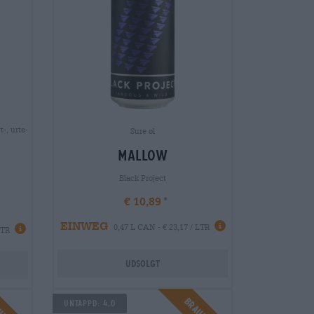
-, urte-
Sure øl
mallow
Black Project
€ 10,89
EINWEG
0,47 L CAN - € 23,17 / LTR
LTR
Udsolgt
Untappd: 4,0