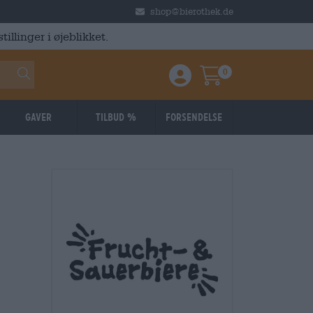
shop@bierothek.de
illinger i øjeblikket.
0
Einloggen / Anmelden
Warenkorb
Gaver
Tilbud %
Forsendelse