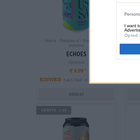
Persona
I want 
Advertis
Opted 
Sure øl | Flerkorns øl | Frugt-, urte- og
Sur
krydderøl
echoes
Ophiussa
€ 9,59
EINWEG
EIN
0,44 L CAN - € 21,80 / LTR
Udsolgt
Untappd: 3,99