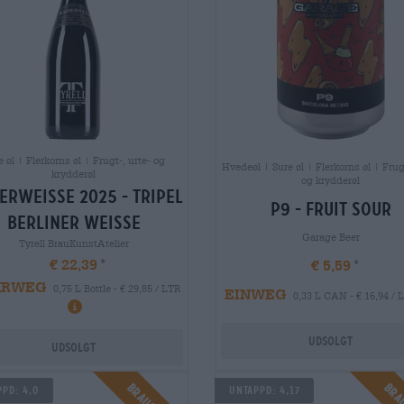
e øl | Flerkorns øl | Frugt-, urte- og
Hvedeøl | Sure øl | Flerkorns øl | Frugt
krydderøl
og krydderøl
erweisse 2025 - tripel
p9 - fruit sour
berliner weisse
Garage Beer
Tyrell BrauKunstAtelier
€ 22,39
€ 5,59
HRWEG
0,75 L Bottle - € 29,85 / LTR
EINWEG
0,33 L CAN - € 16,94 / 
Udsolgt
Udsolgt
pd: 4,0
Untappd: 4,17