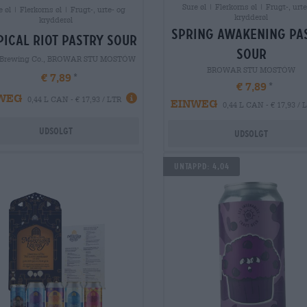
Sure øl | Flerkorns øl | Frugt-, urte
e øl | Flerkorns øl | Frugt-, urte- og
krydderøl
krydderøl
spring awakening pa
pical riot pastry sour
sour
 Brewing Co., BROWAR STU MOSTÓW
BROWAR STU MOSTÓW
€ 7,89
€ 7,89
WEG
0,44 L CAN - € 17,93 / LTR
EINWEG
0,44 L CAN - € 17,93 / 
Udsolgt
Udsolgt
UNTAPPD: 4,04