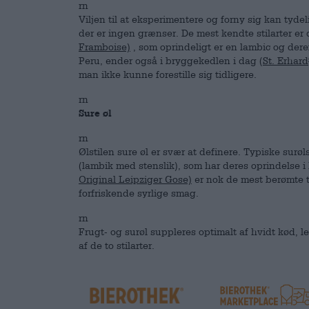
rn
Viljen til at eksperimentere og forny sig kan tydeli
der er ingen grænser. De mest kendte stilarter er
Framboise)
, som oprindeligt er en lambic og der
Peru, ender også i bryggekedlen i dag
(St. Erhard
man ikke kunne forestille sig tidligere.
rn
Sure øl
rn
Ølstilen sure øl er svær at definere. Typiske surø
(lambik med stenslik), som har deres oprindelse i
Original Leipziger Gose)
er nok de mest berømte ty
forfriskende syrlige smag.
rn
Frugt- og surøl suppleres optimalt af hvidt kød, l
af de to stilarter.