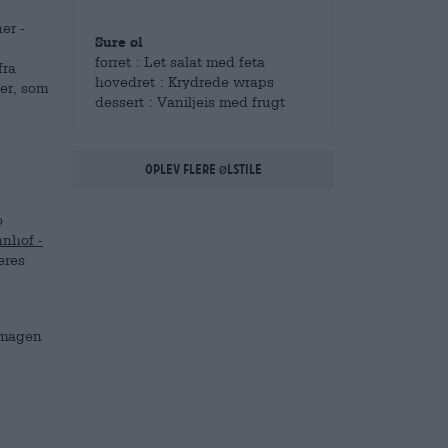
er -
Sure øl
forret : Let salat med feta
fra
hovedret : Krydrede wraps
ter, som
dessert : Vaniljeis med frugt
Oplev flere ølstile
o
hnhof -
eres
 smagen