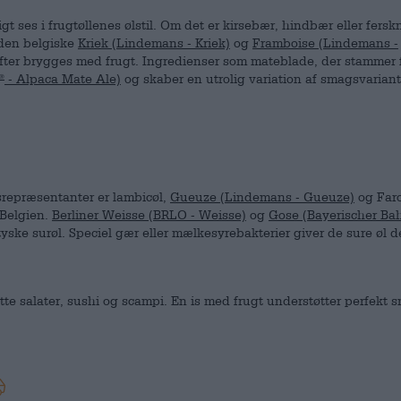
gt ses i frugtøllenes ølstil. Om det er kirsebær, hindbær eller ferskn
 den belgiske
Kriek (Lindemans - Kriek)
og
Framboise (Lindemans -
efter brygges med frugt. Ingredienser som mateblade, der stammer 
- Alpaca Mate Ale)
og skaber en utrolig variation af smagsvarian
®
lsrepræsentanter er lambicøl,
Gueuze (Lindemans - Gueuze)
og Far
 Belgien.
Berliner Weisse (BRLO - Weisse)
og
Gose (Bayerischer Ba
ske surøl. Speciel gær eller mælkesyrebakterier giver de sure øl d
ette salater, sushi og scampi. En is med frugt understøtter perfekt