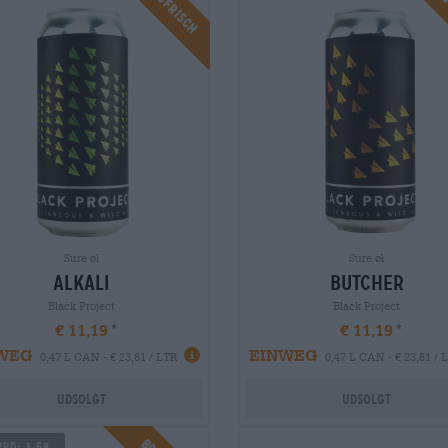
Braufrisch
Bra
Sure øl
Sure øl
alkali
butcher
Black Project
Black Project
€ 11,19
€ 11,19
WEG
EINWEG
0,47 L CAN - € 23,81 / LTR
0,47 L CAN - € 23,81 / 
Udsolgt
Udsolgt
pd: 3,68