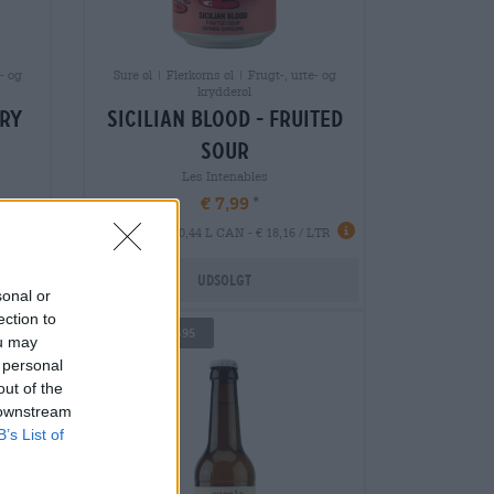
- og
Sure øl | Flerkorns øl | Frugt-, urte- og
krydderøl
try
sicilian blood - fruited
sour
Les Intenables
€ 7,99
EINWEG
LTR
0,44 L CAN - € 18,16 / LTR
Udsolgt
sonal or
ection to
Untappd: 3,695
ou may
 personal
out of the
 downstream
B’s List of