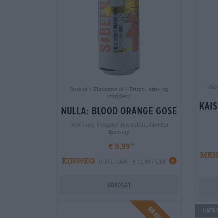
Sur
Sure øl | Flerkorns øl | Frugt-, urte- og
krydderøl
kais
nulla: blood orange gose
orca brau, Freigeist Bierkultur, Sibeeria
Brewery
€ 5,99
ME
EINWEG
0,50 L CAN - € 11,98 / LTR
Udsolgt
Untap