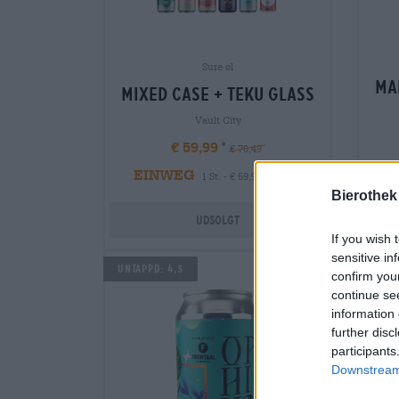
Sure øl
ma
mixed case + teku glass
Vault City
€ 59,99
€ 70,49
EINWEG
1 St. - € 59,99 / St.
E
Bierothek
Udsolgt
If you wish 
sensitive in
UNTAPPD: 4,3
UNTAP
confirm you
continue se
information 
further disc
participants
Downstream 