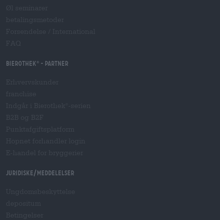
Øl seminarer
betalingsmetoder
Forsendelse
/
International
FAQ
Bierothek
- Partner
®
Erhvervskunder
franchise
Indgår i Bierothek
-serien
®
B2B og B2F
Punktafgiftsplatform
Hopnet forhandler login
E-handel for bryggerier
Juridiske/meddelelser
Ungdomsbeskyttelse
depositum
Betingelser