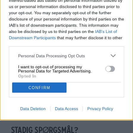
interest-based ads based on personal information utilized by
us or personal information disclosed to third parties prior to
Vores sortiment
your opt-out. You may separately opt-out of the further
Bierothek
-serien omfatter langt over 500 forskellige
®
disclosure of your personal information by third parties on the
specialøl fra Franken, Tyskland og verden. Nøgleord:
IAB’s list of downstream participants. This information may
håndværksøl - mere end 90% af vores produkter er
håndbrygget og kommer fra uafhængige bryggerier. Da
also be disclosed by us to third parties on the
IAB’s List of
craft beer-bevægelsen konstant tilføjer nye strejf til den
Downstream Participants
that may further disclose it to other
tyske ølkultur, er vores produktsortiment også dynamisk
og i konstant udvikling. Vi tilbyder også individuelle
third parties.
konfigurationer og er også en effektiv og pålidelig
leverandør i større skala.
Personal Data Processing Opt Outs
Vores tjenester
I want to opt-out of processing my
Personal Data for Targeted Advertising.
Efter at vi har leveret din øl til dig, tilbyder vi at
videregive vores viden til dine medarbejdere på
Opted In
uddannelsesforløb. Vi giver dig også gerne anbefalinger
til, hvilke af vores øl, der passer perfekt til hvilken mad.
CONFIRM
LOG-IN BIROTHEK
-DEALER PORTAL
®
Log ind
her
direkte som forhandler eller opret en
forhandlerkonto. Ingen yderligere mellemtrin er
Data Deletion
Data Access
Privacy Policy
nødvendige for aktivering - du kan købe direkte hos os
på forhandlerbetingelser!
STADIG SPØRGSMÅL?