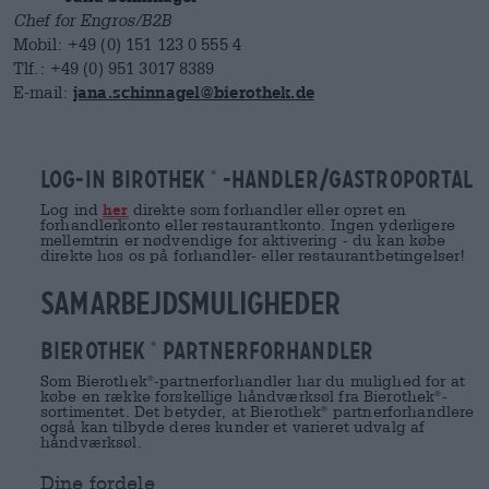
Chef for Engros/B2B
Mobil: +49 (0) 151 123 0 555 4
Tlf.: +49 (0) 951 3017 8389
E-mail:
jana.schinnagel@bierothek.de
LOG-IN BIROTHEK
-HANDLER/GASTROPORTAL
®
Log
ind
her
direkte som forhandler eller opret en
forhandlerkonto eller restaurantkonto. Ingen yderligere
mellemtrin er nødvendige for aktivering - du kan købe
direkte hos os på forhandler- eller restaurantbetingelser!
samarbejdsmuligheder
Bierothek
partnerforhandler
®
Som Bierothek
-partnerforhandler har du mulighed for at
®
købe en række forskellige håndværksøl fra Bierothek
-
®
sortimentet. Det betyder, at Bierothek
partnerforhandlere
®
også kan tilbyde deres kunder et varieret udvalg af
håndværksøl.
Dine fordele