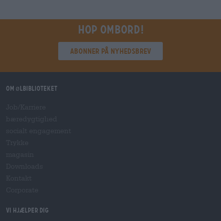
Hop ombord!
Abonner på nyhedsbrev
Om ølbiblioteket
Job/Karriere
bæredygtighed
socialt engagement
Trykke
magasin
Downloads
Kontakt
Corporate
Vi hjælper dig