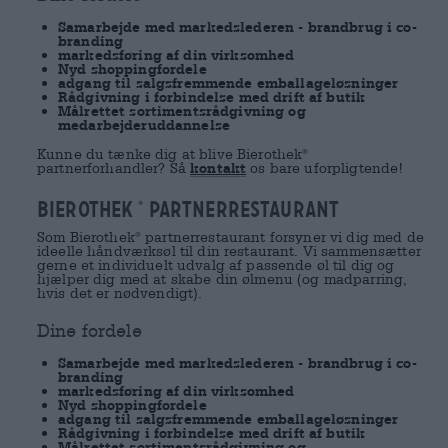
Samarbejde med markedslederen - brandbrug i co-
branding
markedsføring af din virksomhed
Nyd shoppingfordele
adgang til salgsfremmende emballageløsninger
Rådgivning i forbindelse med drift af butik
Målrettet sortimentsrådgivning og
medarbejderuddannelse
Kunne du tænke dig at blive Bierothek
®
partnerforhandler? Så
kontakt
os bare uforpligtende!
Bierothek
partnerrestaurant
®
Som Bierothek
partnerrestaurant forsyner vi dig med de
®
ideelle håndværksøl til din restaurant. Vi sammensætter
gerne et individuelt udvalg af passende øl til dig og
hjælper dig med at skabe din ølmenu (og madparring,
hvis det er nødvendigt).
Dine fordele
Samarbejde med markedslederen - brandbrug i co-
branding
markedsføring af din virksomhed
Nyd shoppingfordele
adgang til salgsfremmende emballageløsninger
Rådgivning i forbindelse med drift af butik
Målrettet sortimentsrådgivning og