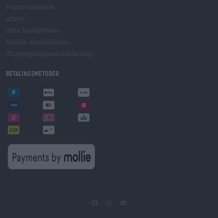
Fortrydelsesret
aftryk
data beskyttelse
Kunde anmeldelser
Tilgængelighedserklæring
betalingsmetoder