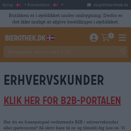
Skip to main content
Danish
Danmark
Sprog:
Forsendelse:
shop@bierothek.de
Butikken er i øjeblikket under ombygning. Derfor er
det ikke muligt at afgive bestillinger i øjeblikket.
0
Einloggen / An
Warenkor
M
erhvervskunder
KLIK HER FOR B2B-PORTALEN
Har du en forespørgsel vedrørende B2B / erhvervskunder
eller gastronomi? Så skriv bare til os og tilmeld dig hos os. Vi