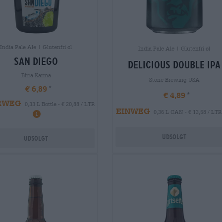
India Pale Ale | Glutenfri øl
India Pale Ale | Glutenfri øl
san diego
delicious double ipa
Birra Karma
Stone Brewing USA
€ 6,89
€ 4,89
RWEG
0,33 L Bottle - € 20,88 / LTR
EINWEG
0,36 L CAN - € 13,58 / LTR
Udsolgt
Udsolgt