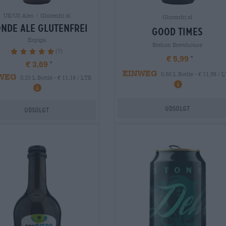
UK/US Ales | Glutenfri øl
Glutenfri øl
nde ale glutenfrei
good times
Espiga
Brehon Brewhouse
(7)
100%
€ 5,99
€ 3,69
EINWEG
0,50 L Bottle - € 11,98 / 
WEG
0,33 L Bottle - € 11,18 / LTR
Udsolgt
Udsolgt