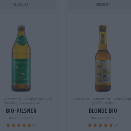
Udsolgt
Udsolgt
 | Glutenfri øl | Økologiske øl (DE-
UK/US Ales | Glutenfri øl | Økologiske
ÖKO-006) | Frankisk øl
(DE-ÖKO-006)
bio-pilsner
blonde bio
Storch im Glück
Brasserie Pietra
(2)
(3)
100%
100%