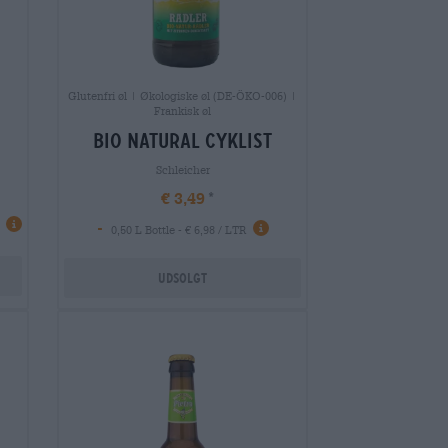
Glutenfri øl | Økologiske øl (DE-ÖKO-006) |
Frankisk øl
bio natural Cyklist
Schleicher
€ 3,49
-
0,50 L Bottle - € 6,98 / LTR
Udsolgt