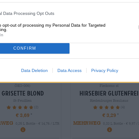
l Data Processing Opt Outs
to opt-out of processing my Personal Data for Targeted
ing.
In
CONFIRM
Data Deletion
Data Access
Privacy Policy
le | Glutenfri øl | Økologiske øl (DE-
Glutenfri øl | Økologiske øl (DE-ÖKO-00
ÖKO-006)
Flerkorns øl
grisette blond
hirsebier glutenfrei
St-Feuillien
Riedenburger Brauhaus
(2)
(4)
100%
100%
€ 3,69
€ 3,29
RWEG
MEHRWEG
0,25 L Bottle - € 14,76 / LTR
0,33 L Bottle - € 9,97 /