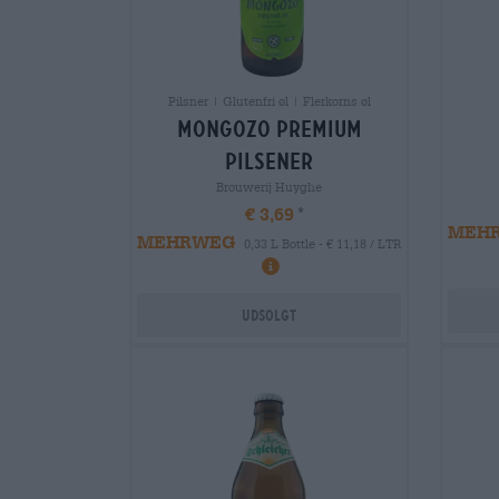
Pilsner | Glutenfri øl | Flerkorns øl
mongozo premium
pilsener
Brouwerij Huyghe
€ 3,69
MEH
MEHRWEG
0,33 L Bottle - € 11,18 / LTR
Udsolgt