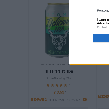
Persona
I want 
Advertis
Opted 
Belgisk a
India Pale Ale | Glutenfri øl
delicious ipa
Stone Brewing USA
(4)
100%
€ 3,59
MEH
EINWEG
0,36 L CAN - € 9,97 / LTR