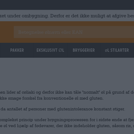
ket under ombygning. Derfor er det ikke muligt at afgive best
Pakker
Eksklusivt Øl
Bryggerier
øl stilarter
 men lider af cøliaki og derfor ikke kan tåle "normalt" øl på grund af 
ikke smage forskel fra konventionelle øl med gluten.
, da antallet af personer med glutenintolerance konstant stiger.
komplekst princip under brygningsprocessen for i sidste ende at fje
e øl ved hjælp af fødevarer, der ikke indeholder gluten, såsom ris, 