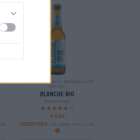
6) |
Belgisk ale | Glutenfri øl | Økologiske øl (DE-
ÖKO-006)
blanche bio
Brasserie Pietra
(1)
100%
€ 4,69
MEHRWEG
 LTR
0,33 L Bottle - € 14,21 / LTR