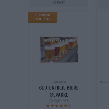
Udsolgt
NUR ONLINE
VERFÜGBAR
Glutenfri øl
Pilsner
glutenfreie biere
Ølpakke
Die Bierothek®
(2)
100%