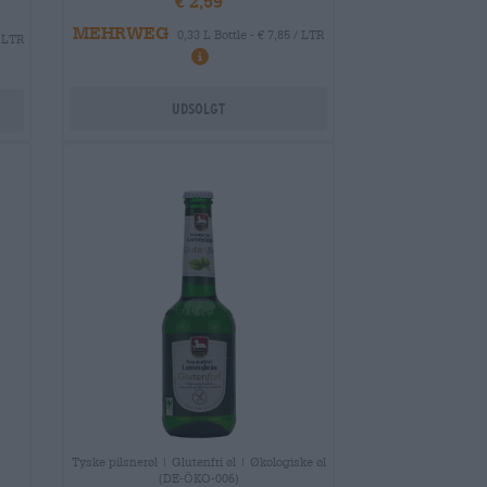
€ 2,59
MEHRWEG
0,33 L Bottle - € 7,85 / LTR
/ LTR
Udsolgt
Tyske pilsnerøl | Glutenfri øl | Økologiske øl
(DE-ÖKO-006)