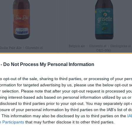
Belgisk ale | Glutenfri øl | Økologiske øl
India Pale Ale | Glutenfri øl
ÖKO-006)
san blas
grisette citra
hop
®
 -
Do Not Process My Personal Information
triple
Lord Chambray
(1)
St-Feuillien
100%
to opt-out of the sale, sharing to third parties, or processing of your per
(1)
100%
€ 4,79
formation for targeted advertising by us, please use the below opt-out s
€ 4,79
RWEG
r selection. Please note that after your opt-out request is processed y
0,33 L Bottle - € 14,52 / LTR
MEHRWEG
0,25 L Bottle - € 19,16 
eing interest-based ads based on personal information utilized by us or
disclosed to third parties prior to your opt-out. You may separately opt-
losure of your personal information by third parties on the IAB’s list of
Udsolgt
Udsolgt
. This information may also be disclosed by us to third parties on the
IA
Participants
that may further disclose it to other third parties.