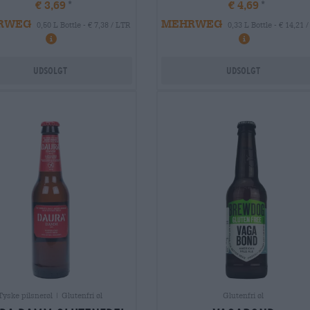
€ 3,69
€ 4,69
RWEG
MEHRWEG
0,50 L Bottle - € 7,38 / LTR
0,33 L Bottle - € 14,21 
Udsolgt
Udsolgt
Tyske pilsnerøl | Glutenfri øl
Glutenfri øl