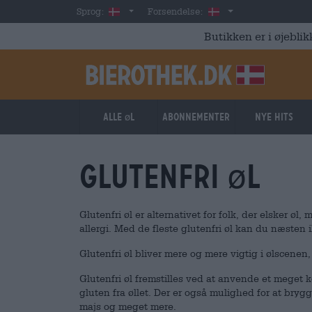
Skip to main content
Danish
Danmark
Sprog:
Forsendelse:
Butikken er i øjeblik
Alle øl
Abonnementer
Nye hits
Glutenfri øl
Glutenfri øl er alternativet for folk, der elsker øl,
allergi. Med de fleste glutenfri øl kan du næsten 
Glutenfri øl bliver mere og mere vigtig i ølscenen
Glutenfri øl fremstilles ved at anvende et meget 
gluten fra øllet. Der er også mulighed for at brygg
majs og meget mere.