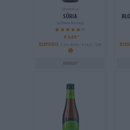
Glutenfri øl
súria
blo
La Pirata Brewing
(4)
100%
€ 4,69
EINWEG
EIN
0,33 L Bottle - € 14,21 / LTR
Udsolgt