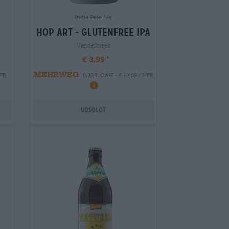
India Pale Ale
hop art - glutenfree ipa
VandeStreek
€ 3,99
MEHRWEG
LTR
0,33 L CAN - € 12,09 / LTR
Udsolgt