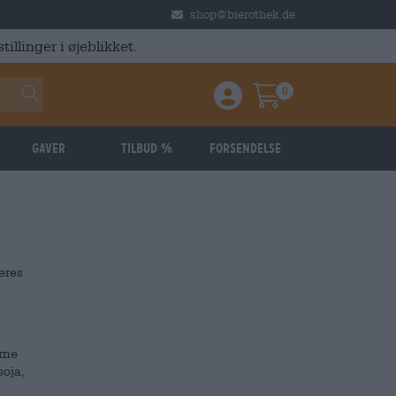
shop@bierothek.de
illinger i øjeblikket.
0
Einloggen / Anmelden
Warenkorb
Gaver
Tilbud %
Forsendelse
deres
rne
soja,