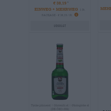
€ 38,19
MEH
EINWEG + MEHRWEG
1 St.
PACKAGE - € 38,19 / St.
Udsolgt
Tyske pilsnerøl | Glutenfri øl | Økologiske øl
(DE-ÖKO-006)