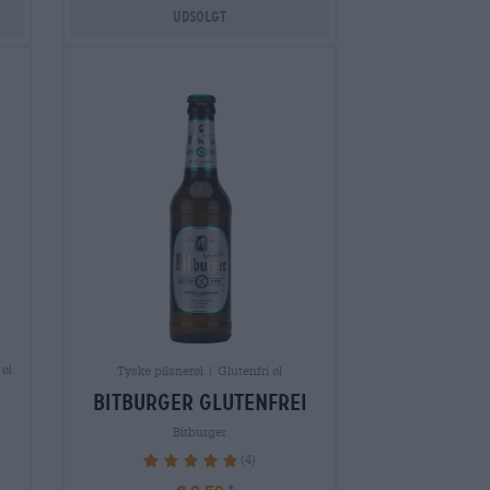
Udsolgt
 øl
Tyske pilsnerøl | Glutenfri øl
bitburger glutenfrei
Bitburger
(4)
100%