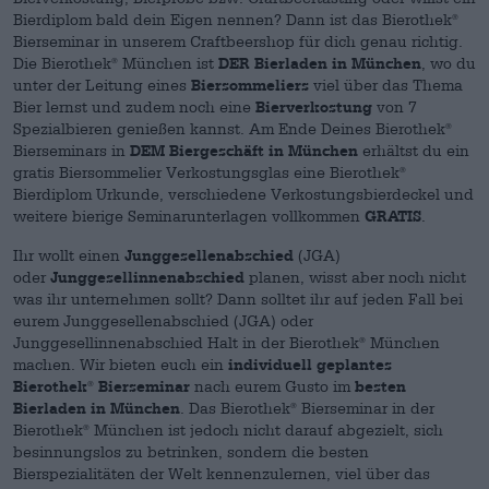
Bierdiplom bald dein Eigen nennen? Dann ist das Bierothek
®
Bierseminar in unserem Craftbeershop für dich genau richtig.
Die Bierothek
München ist
DER Bierladen in München
, wo du
®
unter der Leitung eines
Biersommeliers
viel über das Thema
Bier lernst und zudem noch eine
Bierverkostung
von 7
Spezialbieren genießen kannst. Am Ende Deines Bierothek
®
Bierseminars in
DEM Biergeschäft in München
erhältst du ein
gratis Biersommelier Verkostungsglas eine Bierothek
®
Bierdiplom Urkunde, verschiedene Verkostungsbierdeckel und
weitere bierige Seminarunterlagen vollkommen
GRATIS
.
Ihr wollt einen
Junggesellenabschied
(JGA)
oder
Junggesellinnenabschied
planen, wisst aber noch nicht
was ihr unternehmen sollt? Dann solltet ihr auf jeden Fall bei
eurem Junggesellenabschied (JGA) oder
Junggesellinnenabschied Halt in der Bierothek
München
®
machen. Wir bieten euch ein
individuell geplantes
Bierothek
Bierseminar
nach eurem Gusto im
besten
®
Bierladen in München
. Das Bierothek
Bierseminar in der
®
Bierothek
München ist jedoch nicht darauf abgezielt, sich
®
besinnungslos zu betrinken, sondern die besten
Bierspezialitäten der Welt kennenzulernen, viel über das