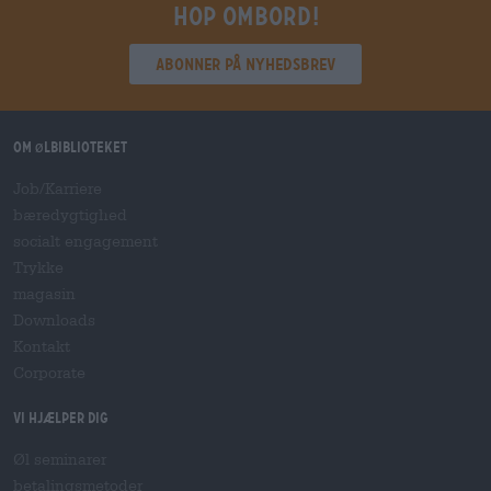
Hop ombord!
Abonner på nyhedsbrev
Om ølbiblioteket
Job/Karriere
bæredygtighed
socialt engagement
Trykke
magasin
Downloads
Kontakt
Corporate
Vi hjælper dig
Øl seminarer
betalingsmetoder