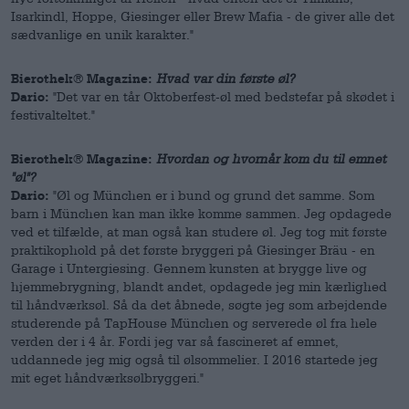
Isarkindl, Hoppe, Giesinger eller Brew Mafia - de giver alle det
sædvanlige en unik karakter."
Bierothek® Magazine:
Hvad var din første øl?
Dario:
"Det var en tår Oktoberfest-øl med bedstefar på skødet i
festivalteltet."
Bierothek® Magazine:
Hvordan og hvornår kom du til emnet
"øl"?
Dario:
"Øl og München er i bund og grund det samme. Som
barn i München kan man ikke komme sammen. Jeg opdagede
ved et tilfælde, at man også kan studere øl. Jeg tog mit første
praktikophold på det første bryggeri på Giesinger Bräu - en
Garage i Untergiesing. Gennem kunsten at brygge live og
hjemmebrygning, blandt andet, opdagede jeg min kærlighed
til håndværksøl. Så da det åbnede, søgte jeg som arbejdende
studerende på TapHouse München og serverede øl fra hele
verden der i 4 år. Fordi jeg var så fascineret af emnet,
uddannede jeg mig også til ølsommelier. I 2016 startede jeg
mit eget håndværksølbryggeri."