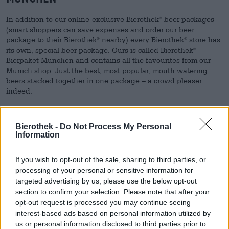
In addition to our online-exclusive Bierothek
beer packages
®
(smart shoppers can save expenses and order our beer
package to their Bierothek
nearby) every Bierothek
store has
®
®
its own, special beer package. Ours is called Bierothek
®
Bierpaket München and contains all the favourites from our
Munich shop. Just the best, most popular, mouth watering
beers stacked together in one package – a crowd pleaser
indeed.
Enjoy the hoppy atmosphere at Bierothek
München and
®
savour 12 different specialty beers with our Bierothek
®
Bierothek -
Do Not Process My Personal
Bierpaket München! Grab your sample and indulge yourself!
Information
If you wish to opt-out of the sale, sharing to third parties, or
processing of your personal or sensitive information for
targeted advertising by us, please use the below opt-out
Sechs Fragen og Storemanager Dario
section to confirm your selection. Please note that after your
Stieren
opt-out request is processed you may continue seeing
interest-based ads based on personal information utilized by
us or personal information disclosed to third parties prior to