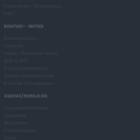
Forsendelse
/
International
FAQ
Bierothek
- Partner
®
Erhvervskunder
franchise
Indgår i Bierothek
-serien
®
B2B og B2F
Punktafgiftsplatform
Hopnet forhandler login
E-handel for bryggerier
Juridiske/meddelelser
Ungdomsbeskyttelse
depositum
Betingelser
Fortrydelsesret
aftryk