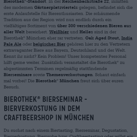
Bierothek
-Standort
. In der
Reichenbachstraße 22
, inmitten
®
des modernen
Gärtnerplatzviertels
gelegen, befindet sich die
erste Anlaufstelle für Bierenthusiasten. Die schäumende
Tradition aus der Region wird nun endlich durch ein
vielfältiges Sortiment von
über 300 verschiedenen Bieren aus
aller Welt
bereichert.
Weißbier
und
Helles
sind in der
Bierothek
München eher rar vertreten.
Oak Aged Stout,
India
®
Pale Ale
oder
belgisches Bier
gehören hier zu den Vertretern
extravaganter Biere aus Bayern, Deutschland und der Welt.
Kennt ihr nicht? Kein Problem! Unser kompetentes Personal
hilft gerne weiter. Zusätzlich veranstaltet die Bierothek
zu
®
abgestimmten Terminen regelmäßig stattfindende
Bierseminare
sowie
Themenverkostungen
. Schaut einfach
mal vorbei! Die
Bierothek
München
freut sich über euren
®
Besuch.
Bierothek
Bierseminar -
®
Bierverkostung in DEM
Craftbeershop in München
Du suchst nach einem Biertasting, Bierseminar, Degustation,
Bierverkostung, Bierprobe bzw. Craftbeertasting oder willst ein