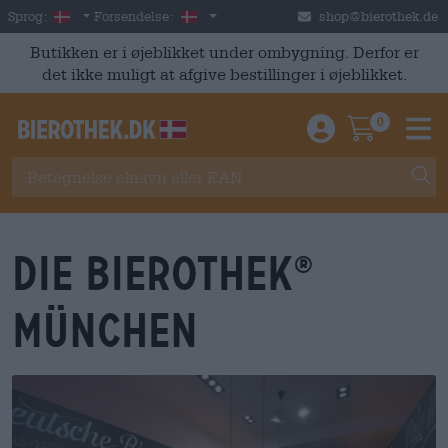
Skip to main content
Danish
Danmark
Sprog:
Forsendelse:
shop@bierothek.de
Butikken er i øjeblikket under ombygning. Derfor er
det ikke muligt at afgive bestillinger i øjeblikket.
0
Einloggen / An
Warenkor
M
DIE BIEROTHEK
®
MüNCHEN