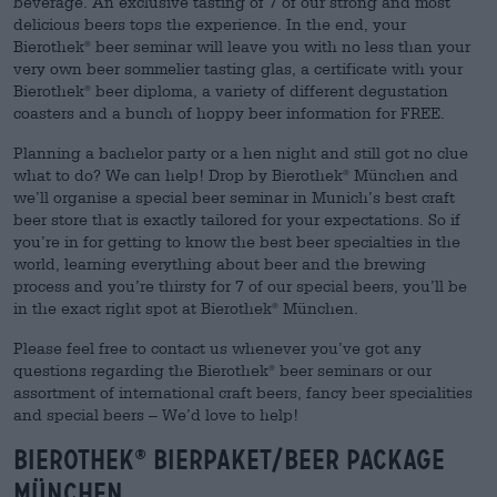
beverage. An exclusive tasting of 7 of our strong and most
delicious beers tops the experience. In the end, your
Bierothek
beer seminar will leave you with no less than your
®
very own beer sommelier tasting glas, a certificate with your
Bierothek
beer diploma, a variety of different degustation
®
coasters and a bunch of hoppy beer information for FREE.
Planning a bachelor party or a hen night and still got no clue
what to do? We can help! Drop by Bierothek
München and
®
we’ll organise a special beer seminar in Munich’s best craft
beer store that is exactly tailored for your expectations. So if
you’re in for getting to know the best beer specialties in the
world, learning everything about beer and the brewing
process and you’re thirsty for 7 of our special beers, you’ll be
in the exact right spot at Bierothek
München.
®
Please feel free to contact us whenever you’ve got any
questions regarding the Bierothek
beer seminars or our
®
assortment of international craft beers, fancy beer specialities
and special beers – We’d love to help!
Bierothek
Bierpaket/beer package
®
München