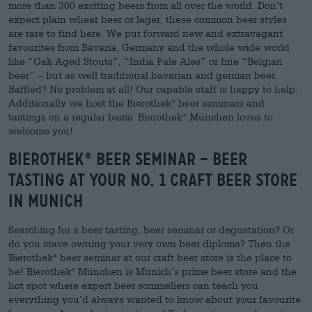
more than 300 exciting beers from all over the world. Don’t
expect plain wheat beer or lager, these common beer styles
are rare to find here. We put forward new and extravagant
favourites from Bavaria, Germany and the whole wide world
like “Oak Aged Stouts”, “India Pale Ales” or fine “Belgian
beer” – but as well traditional bavarian and german beer.
Baffled? No problem at all! Our capable staff is happy to help.
Additionally we host the Bierothek
beer seminars and
®
tastings on a regular basis. Bierothek
München loves to
®
welcome you!
Bierothek
beer seminar – beer
®
tasting at your No. 1 craft beer store
in Munich
Searching for a beer tasting, beer seminar or degustation? Or
do you crave owning your very own beer diploma? Then the
Bierothek
beer seminar at our craft beer store is the place to
®
be! Bierothek
München is Munich’s prime beer store and the
®
hot spot where expert beer sommeliers can teach you
everything you’d always wanted to know about your favourite