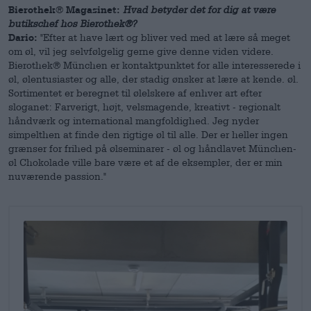
Bierothek® Magasinet:
Hvad betyder det for dig at være
butikschef hos Bierothek®?
Dario:
"Efter at have lært og bliver ved med at lære så meget
om øl, vil jeg selvfølgelig gerne give denne viden videre.
Bierothek® München er kontaktpunktet for alle interesserede i
øl, ølentusiaster og alle, der stadig ønsker at lære at kende. øl.
Sortimentet er beregnet til ølelskere af enhver art efter
sloganet: Farverigt, højt, velsmagende, kreativt - regionalt
håndværk og international mangfoldighed. Jeg nyder
simpelthen at finde den rigtige øl til alle. Der er heller ingen
grænser for frihed på ølseminarer - øl og håndlavet München-
øl Chokolade ville bare være et af de eksempler, der er min
nuværende passion."