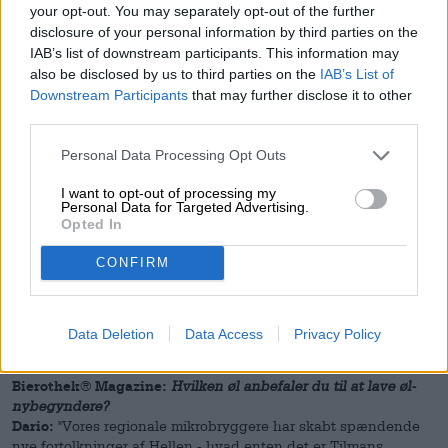
Bierothek® Magazine:
Hvilken øl er din yndlingsøl?
your opt-out. You may separately opt-out of the further
Dario:
"Der er slet ikke én yndlingsøl, det er variationen
disclosure of your personal information by third parties on the
simpelthen for stor til. Til en hurtig Isard-tørst eller
IAB’s list of downstream participants. This information may
ukompliceret at se fodbold er en let øl eller kælderøl helt
also be disclosed by us to third parties on the
IAB’s List of
sikkert velegnet. Men humle, malt og gær byder på så meget
Downstream Participants
that may further disclose it to other
spektrum Hvad enten det er frugtige IPA'er, stærke stouts,
third parties.
kraftfulde belgiere eller eksotiske øl med frugt: Der er altid
nye, spændende kreationer at opdage under en smagsaften
Personal Data Processing Opt Outs
med vennerne. Sæsonbestemte øl som grøn humle, festivaløl
eller Weizenbocks runder det hele af."
I want to opt-out of processing my
Personal Data for Targeted Advertising.
Opted In
Bierothek® Magazine:
Hvad er den mest usædvanlige øl i
Bierothek® München?
CONFIRM
Dario:
"The Gintasia - en stærk øl med alle de ingredienser, der
også er i gin og tonic vand. Man kan virkelig genkende hver
enkelt ingrediens og bitterheden kommer ikke fra humlen,
Data Deletion
Data Access
Privacy Policy
men fra cinchonabarken!"
Bierothek® Magazine:
Hvilken øl anbefaler du til at lave øl-
nybegyndere?
Dario:
"Vores regionale mikrobryggere har skabt spændende
nye fortolkninger af Hellen - hvad enten det er Tilmans,