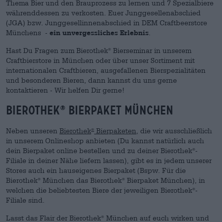
Thema Bier und den Brauprozess zu lernen und 7 Spezialbiere
währenddessen zu verkosten. Euer Junggesellenabschied
(JGA) bzw. Junggesellinnenabschied in DEM Craftbeerstore
Münchens -
ein unvergessliches Erlebnis
.
Hast Du Fragen zum Bierothek
Bierseminar in unserem
®
Craftbierstore in München oder über unser Sortiment mit
internationalen Craftbieren, ausgefallenen Bierspezialitäten
und besonderen Bieren, dann kannst du uns gerne
kontaktieren - Wir helfen Dir gerne!
Bierothek
Bierpaket München
®
Neben unseren
Bierothek
Bierpaketen
, die wir ausschließlich
®
in unserem Onlineshop anbieten (Du kannst natürlich auch
dein Bierpaket online bestellen und zu deiner Bierothek
-
®
Filiale in deiner Nähe liefern lassen), gibt es in jedem unserer
Stores auch ein hauseigenes Bierpaket (Bspw. Für die
Bierothek
München das Bierothek
Bierpaket München), in
®
®
welchen die beliebtesten Biere der jeweiligen Bierothek
-
®
Filiale sind.
Lasst das Flair der Bierothek
München auf euch wirken und
®