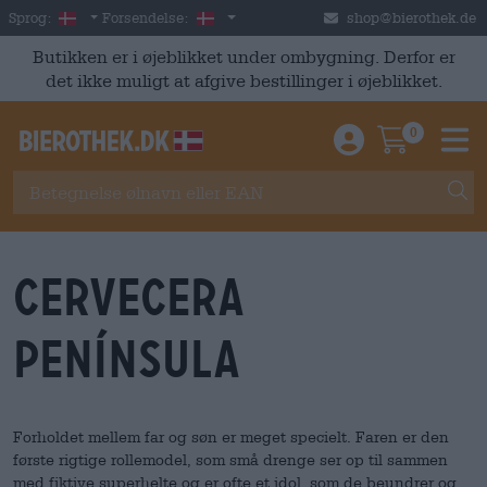
Skip to main content
Danish
Danmark
Sprog:
Forsendelse:
shop@bierothek.de
Butikken er i øjeblikket under ombygning. Derfor er
det ikke muligt at afgive bestillinger i øjeblikket.
0
Einloggen / An
Warenkor
M
Cervecera
Península
Forholdet mellem far og søn er meget specielt. Faren er den
første rigtige rollemodel, som små drenge ser op til sammen
med fiktive superhelte og er ofte et idol, som de beundrer og