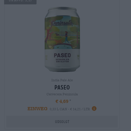
Untappd: 3,57
India Pale Ale
paseo
Cervecera Península
€ 4,69
EINWEG
0,33 L CAN - € 14,21 / LTR
Udsolgt