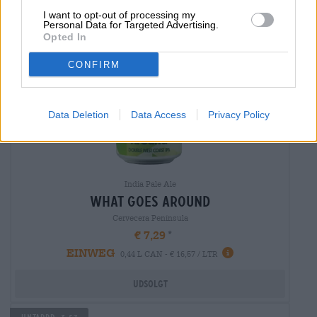
I want to opt-out of processing my
Personal Data for Targeted Advertising.
Opted In
CONFIRM
Data Deletion
Data Access
Privacy Policy
India Pale Ale
what goes around
Cervecera Península
€ 7,29
EINWEG
0,44 L CAN - € 16,57 / LTR
Udsolgt