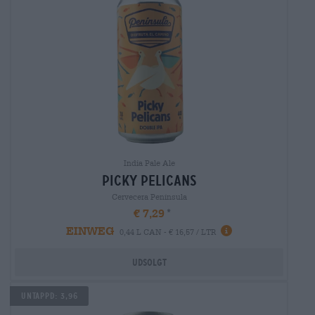
India Pale Ale
picky pelicans
Cervecera Península
€ 7,29
EINWEG
0,44 L CAN - € 16,57 / LTR
Udsolgt
Untappd: 3,96