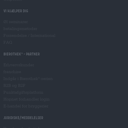
Vi hjælper dig
Øl seminarer
betalingsmetoder
Forsendelse
/
International
FAQ
Bierothek
- Partner
®
Erhvervskunder
franchise
Indgår i Bierothek
-serien
®
B2B og B2F
Punktafgiftsplatform
Hopnet forhandler login
E-handel for bryggerier
Juridiske/meddelelser