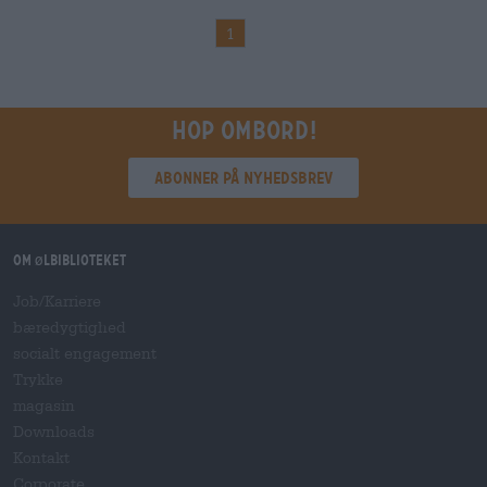
1
Hop ombord!
Abonner på nyhedsbrev
Om ølbiblioteket
Job/Karriere
bæredygtighed
socialt engagement
Trykke
magasin
Downloads
Kontakt
Corporate