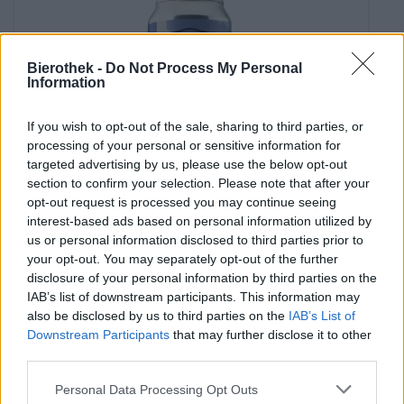
Bierothek -
Do Not Process My Personal
Information
If you wish to opt-out of the sale, sharing to third parties, or
processing of your personal or sensitive information for
targeted advertising by us, please use the below opt-out
section to confirm your selection. Please note that after your
opt-out request is processed you may continue seeing
interest-based ads based on personal information utilized by
India Pale Ale
us or personal information disclosed to third parties prior to
comes around
your opt-out. You may separately opt-out of the further
Cervecera Península
disclosure of your personal information by third parties on the
€ 7,29
IAB’s list of downstream participants. This information may
EINWEG
0,44 L CAN - € 16,57 / LTR
also be disclosed by us to third parties on the
IAB’s List of
Downstream Participants
that may further disclose it to other
Udsolgt
third parties.
Personal Data Processing Opt Outs
Untappd: 3,86