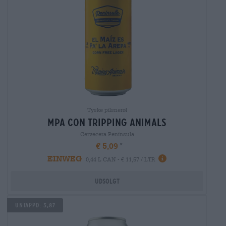
Tyske pilsnerøl
mpa con tripping animals
Cervecera Península
€ 5,09
EINWEG
0,44 L CAN - € 11,57 / LTR
Udsolgt
Untappd: 3,87