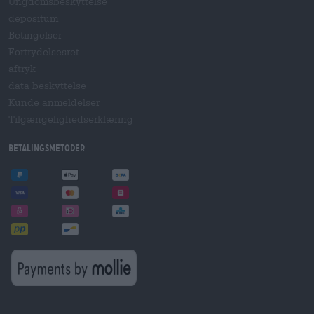
Ungdomsbeskyttelse
depositum
Betingelser
Fortrydelsesret
aftryk
data beskyttelse
Kunde anmeldelser
Tilgængelighedserklæring
betalingsmetoder