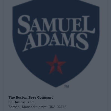
arbejdsdag er præget af den konstante stræben efter at blive
bedre. For at imødekomme moderne øldrikkeres ønsker og
behov forfines opskrifterne, og der arbejdes med nye
opskrifter hver dag.
The Boston Beer Company
30 Germania St.
Boston, Massachusetts, USA 02116