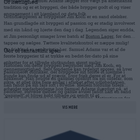
iværksætteri. Samuel Adams lægger stor vægt på amerikansk
Øl kærlighed
tradition og er et bryggeri, der både brygger godt øl og viser
engagement i sit hjemland og dets folk.
Grundlæggeren af bryggeriet Jim Koch er en sand ølelsker.
Han grundlagde sit bryggeri af passion og er stadig involveret
med sin hånd og hjerte den dag i dag. Legenden siger endda,
at Jim personligt smager hver batch af
Boston Lager,
før den
tappes og sælges. Tættere kvalitetskontrol er næppe mulig!
Og friskhed er også vigtig her. Samuel Adams var et af de
Gør øl fantastisk igen
første bryggerier til at trykke en bedst-før-dato på sine
etiketter for at tilbyde slutkunden størst mulig
Historien om dette bryggeri begynder med Jim Koch, en
gennemsigtighed. Selv tønderne kan tydeligt spores, så hver
passioneret øldrikker, der bryggede sin første øl hjemme i
kunde kan finde ud af præcis, hvor frisk deres øl er. For at
køkkenet. Han brugte en gammel opskrift fra sin oldefar, som
sikre, at øllet ikke bare ender i afløbet efter udløbsdatoen,
han fandt på sin fars loft i 80'erne. Mellem fordums tiders
arbejder medarbejderne hos Samuel Adams ihærdigt på, at
bedrifter, støvede møbler og gamle aviser fandt han en sand
"gammelt" øl bliver købt tilbage og sendt til et
skat og gik samtidig i gang med at brygge. Motivationen for
ølgenbrugsanlæg.
hans projekt var troen på, at amerikanske ølelskere fortjente
Vis mere
noget bedre end den masseproducerede ensartethed, der i
øjeblikket blev serveret for flertallet af mennesker. Hans
hjemmebryg blev et rigtigt bryggeri. Uafhængighed,
håndværk og amerikansk tradition var stadig vigtige for Koch
og blev de grundlæggende principper i hans virksomhed. Hver