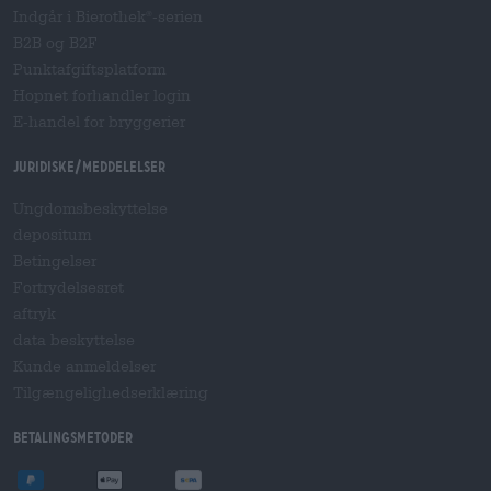
Indgår i Bierothek
-serien
®
B2B og B2F
Punktafgiftsplatform
Hopnet forhandler login
E-handel for bryggerier
Juridiske/meddelelser
Ungdomsbeskyttelse
depositum
Betingelser
Fortrydelsesret
aftryk
data beskyttelse
Kunde anmeldelser
Tilgængelighedserklæring
betalingsmetoder