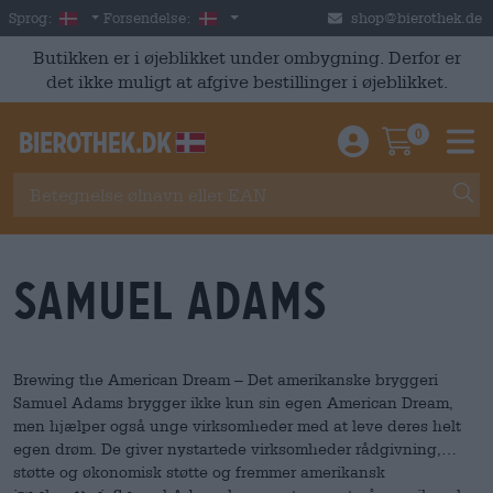
Skip to main content
Danish
Danmark
Sprog:
Forsendelse:
shop@bierothek.de
Butikken er i øjeblikket under ombygning. Derfor er
det ikke muligt at afgive bestillinger i øjeblikket.
0
Einloggen / An
Warenkor
M
Samuel Adams
Brewing the American Dream – Det amerikanske bryggeri
Samuel Adams brygger ikke kun sin egen American Dream,
men hjælper også unge virksomheder med at leve deres helt
egen drøm. De giver nystartede virksomheder rådgivning,
støtte og økonomisk støtte og fremmer amerikansk