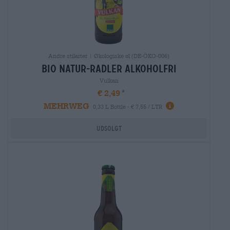
Andre stilarter | Økologiske øl (DE-ÖKO-006)
bio natur-radler Alkoholfri
Vulkan
€ 2,49
MEHRWEG
0,33 L Bottle - € 7,55 / LTR
Udsolgt