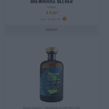
brewhouse becher
Vulkan
€ 5,69
-
1 St. - € 5,69 / St.
Udsolgt
Andre stilarter | Økologiske øl (DE-ÖKO-006)