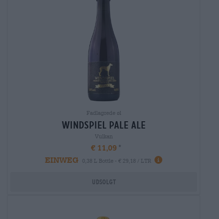
Fadlagrede øl
windspiel pale ale
Vulkan
€ 11,09
EINWEG
0,38 L Bottle - € 29,18 / LTR
Udsolgt