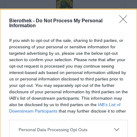
Bierothek -
Do Not Process My Personal
Information
Andre stilarter | Økologiske øl (DE-ÖKO-006)
If you wish to opt-out of the sale, sharing to third parties, or
bio natur-radler
processing of your personal or sensitive information for
Vulkan
targeted advertising by us, please use the below opt-out
€ 2,59
section to confirm your selection. Please note that after your
opt-out request is processed you may continue seeing
MEHRWEG
0,33 L Bottle - € 7,85 / LTR
interest-based ads based on personal information utilized by
us or personal information disclosed to third parties prior to
Udsolgt
your opt-out. You may separately opt-out of the further
disclosure of your personal information by third parties on the
IAB’s list of downstream participants. This information may
also be disclosed by us to third parties on the
IAB’s List of
Downstream Participants
that may further disclose it to other
third parties.
Personal Data Processing Opt Outs