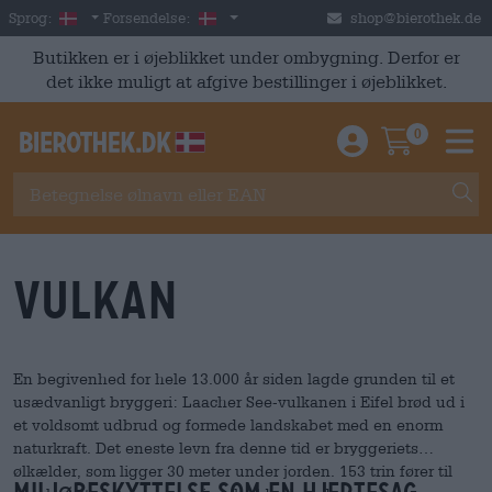
Skip to main content
Danish
Danmark
Sprog:
Forsendelse:
shop@bierothek.de
Butikken er i øjeblikket under ombygning. Derfor er
det ikke muligt at afgive bestillinger i øjeblikket.
0
Einloggen / An
Warenkor
M
Vulkan
En begivenhed for hele 13.000 år siden lagde grunden til et
usædvanligt bryggeri: Laacher See-vulkanen i Eifel brød ud i
et voldsomt udbrud og formede landskabet med en enorm
naturkraft. Det eneste levn fra denne tid er bryggeriets
ølkælder, som ligger 30 meter under jorden. 153 trin fører til