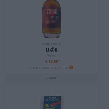
Andre stilarter
likör
Vulkan
€ 18,99
-
0,35 L Bottle - € 54,26 / LTR
Udsolgt