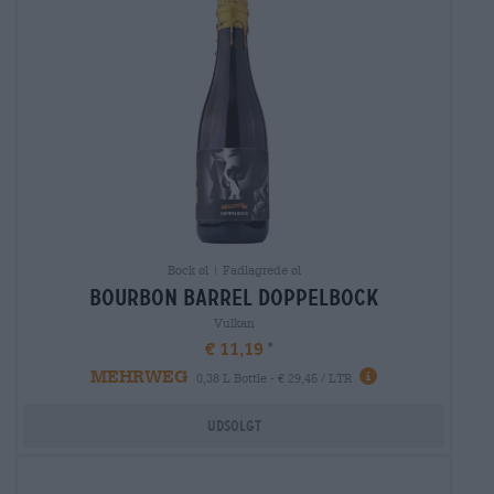
Bock øl | Fadlagrede øl
bourbon barrel doppelbock
Vulkan
€ 11,19
MEHRWEG
0,38 L Bottle - € 29,45 / LTR
Udsolgt