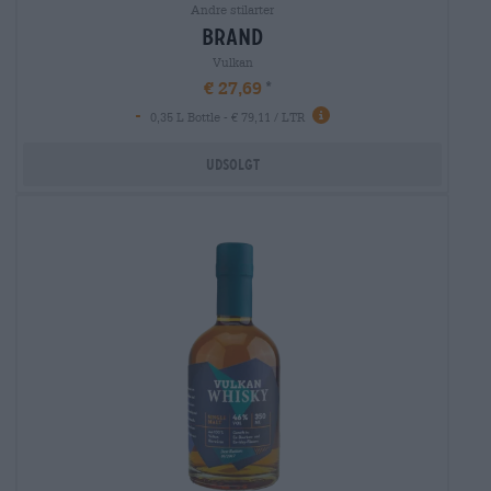
Andre stilarter
brand
Vulkan
€ 27,69
-
0,35 L Bottle - € 79,11 / LTR
Udsolgt