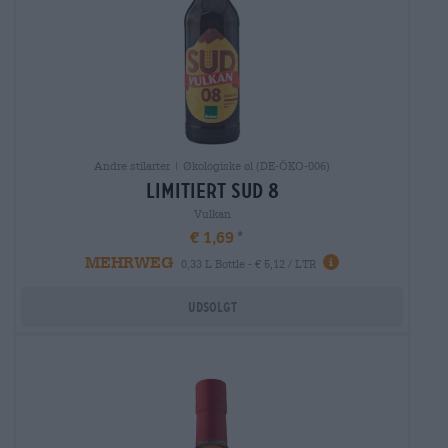
Andre stilarter | Økologiske øl (DE-ÖKO-006)
limitiert sud 8
Vulkan
€ 1,69
MEHRWEG
0,33 L Bottle - € 5,12 / LTR
Udsolgt