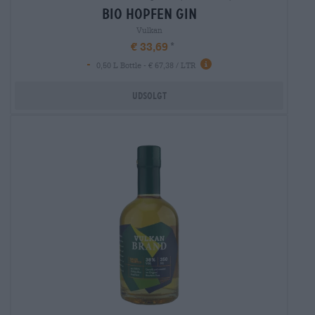
bio hopfen gin
Vulkan
€ 33,69
-
0,50 L Bottle - € 67,38 / LTR
Udsolgt