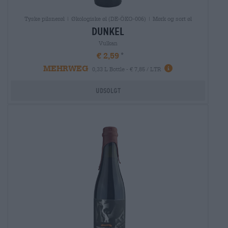
Tyske pilsnerøl | Økologiske øl (DE-ÖKO-006) | Mørk og sort øl
dunkel
Vulkan
€ 2,59
MEHRWEG
0,33 L Bottle - € 7,85 / LTR
Udsolgt