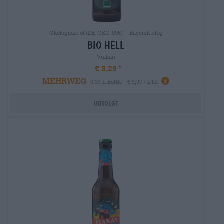
Økologiske øl (DE-ÖKO-006) | Bayersk bleg
bio hell
Vulkan
€ 3,29
MEHRWEG
0,33 L Bottle - € 9,97 / LTR
Udsolgt