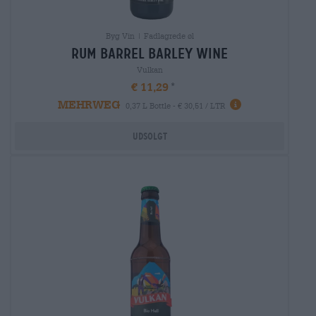
Byg Vin | Fadlagrede øl
rum barrel barley wine
Vulkan
€ 11,29
MEHRWEG
0,37 L Bottle - € 30,51 / LTR
Udsolgt