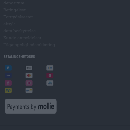
depositum
Betingelser
Fortrydelsesret
aftryk
data beskyttelse
Kunde anmeldelser
Tilgængelighedserklæring
betalingsmetoder