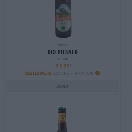
Pilsner
bio Pilsner
Vulkan
€ 3,29
MEHRWEG
0,33 L Bottle - € 9,97 / LTR
Udsolgt