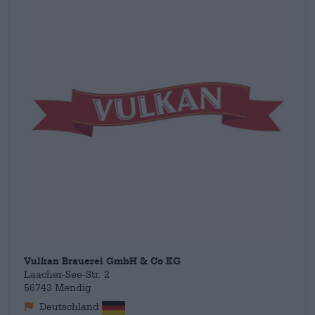
økologiske kvalitet: en naturlig smagsoplevelse af en særlig
art. Vulkan-bryggeriet har allerede vundet adskillige priser i
Eifel med sine fremragende øl. I 2020 vandt
Bourbon Barrel
Doppelbock
for eksempel i kategorien "Germany's Best Beer"
ved World Beer Awards. Hendes passion for godt øl og
dedikation til naturpleje er drivkræfterne bag hendes daglige
arbejde på bryggeriet. Holdet har formået balancegangen
mellem stabilitet og forandring som intet andet tysk bryggeri.
Vulkan Brauerei GmbH & Co KG
Laacher-See-Str. 2
56743 Mendig
Deutschland