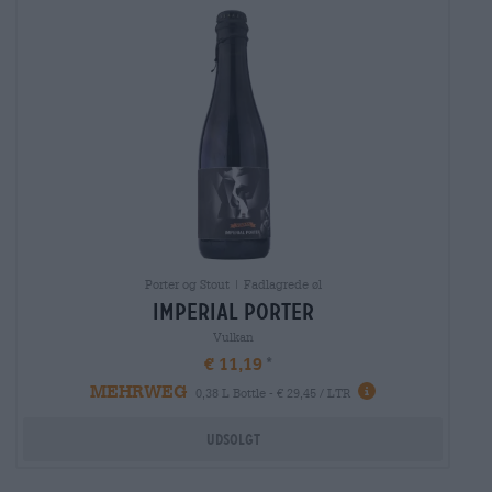
Porter og Stout | Fadlagrede øl
imperial porter
Vulkan
€ 11,19
MEHRWEG
0,38 L Bottle - € 29,45 / LTR
Udsolgt