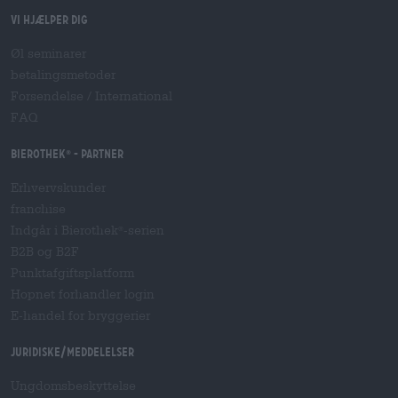
Vi hjælper dig
Øl seminarer
betalingsmetoder
Forsendelse
/
International
FAQ
Bierothek
- Partner
®
Erhvervskunder
franchise
Indgår i Bierothek
-serien
®
B2B og B2F
Punktafgiftsplatform
Hopnet forhandler login
E-handel for bryggerier
Juridiske/meddelelser
Ungdomsbeskyttelse