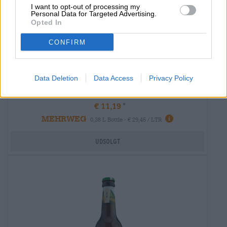
I want to opt-out of processing my
Personal Data for Targeted Advertising.
Opted In
CONFIRM
Byg Vin | Fadlagrede øl
Data Deletion
Data Access
Privacy Policy
sherry barrel barley wine
Vulkan
€ 11,19
MEHRWEG
0,38 L Bottle - € 29,45 / LTR
Udsolgt