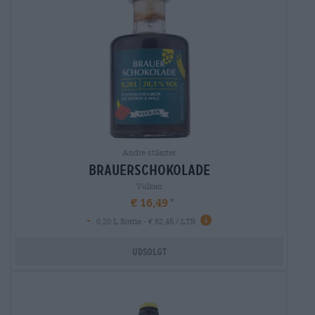
Andre stilarter
brauerschokolade
Vulkan
€ 16,49
-
0,20 L Bottle - € 82,45 / LTR
Udsolgt