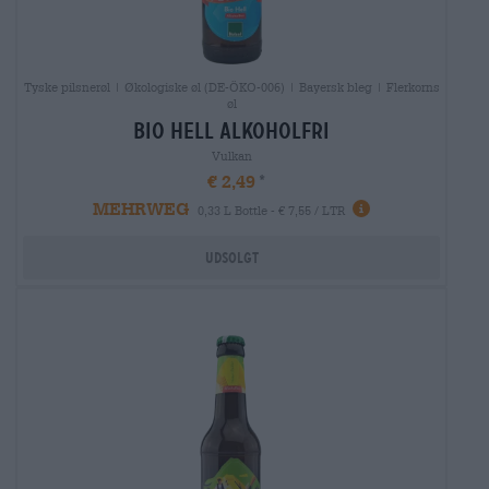
Tyske pilsnerøl | Økologiske øl (DE-ÖKO-006) | Bayersk bleg | Flerkorns
øl
bio hell Alkoholfri
Vulkan
€ 2,49
MEHRWEG
0,33 L Bottle - € 7,55 / LTR
Udsolgt