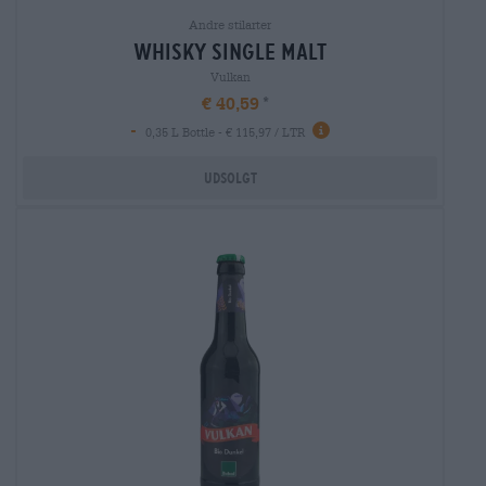
Andre stilarter
whisky single malt
Vulkan
€ 40,59
-
0,35 L Bottle - € 115,97 / LTR
Udsolgt