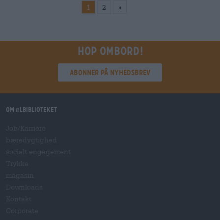
1
2
»
Hop ombord!
Abonner på nyhedsbrev
Om ølbiblioteket
Job/Karriere
bæredygtighed
socialt engagement
Trykke
magasin
Downloads
Kontakt
Corporate