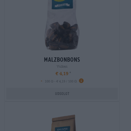
malzbonbons
Vulkan
€ 4,19
-
100 G - € 4,19 / 100 G
Udsolgt