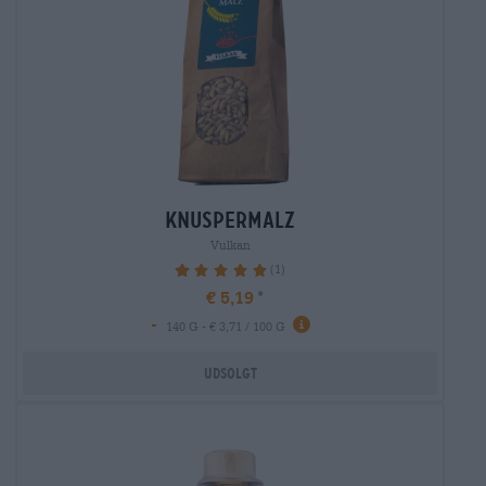
knuspermalz
Vulkan
(1)
100%
€ 5,19
-
140 G - € 3,71 / 100 G
Udsolgt