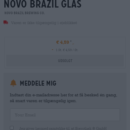
novo brazil glas
Novo Brazil Brewing Co.
Varen er ikke tilgængelig i øjeblikket
€ 4,59
-
1 St. € 4,59 / St.
Udsolgt
meddele mig
Indtast din e-mailadresse her for at få besked én gang,
så snart varen er tilgængelig igen.
Your Email
Jeg giver hermed samtykke til, at Bierothek ® GmbH