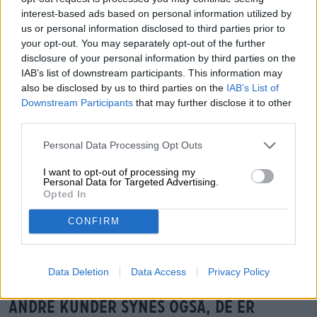
interest-based ads based on personal information utilized by
GRATIS ØLRÅD
us or personal information disclosed to third parties prior to
Har du spørgsmål til denne øl? Vi er her for dig.
your opt-out. You may separately opt-out of the further
shop@bierothek.de
disclosure of your personal information by third parties on the
IAB’s list of downstream participants. This information may
also be disclosed by us to third parties on the
IAB’s List of
Downstream Participants
that may further disclose it to other
detailhandlere eller restauratører
third parties.
Du willst größere Mengen günstiger einkaufen?
grosshandel@bierothek.de
Personal Data Processing Opt Outs
I want to opt-out of processing my
Personal Data for Targeted Advertising.
Opted In
Vor-Ort-Check
Der er Novo Brazil Glas fra Novo Brazil Brewing Co. også i
CONFIRM
min afdeling?
Tjek nu
Data Deletion
Data Access
Privacy Policy
Andre kunder synes også, de er