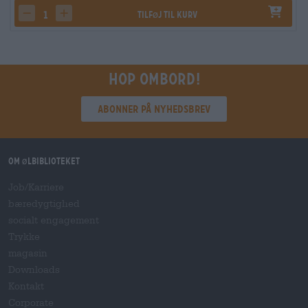
Tilføj til kurv
decrease quantity
increase quantity
Hop ombord!
Abonner på nyhedsbrev
Om ølbiblioteket
Job/Karriere
bæredygtighed
socialt engagement
Trykke
magasin
Downloads
Kontakt
Corporate