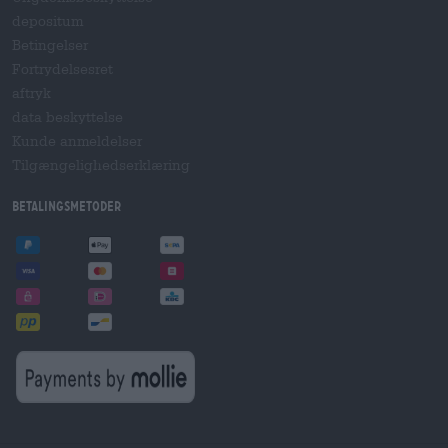
depositum
Betingelser
Fortrydelsesret
aftryk
data beskyttelse
Kunde anmeldelser
Tilgængelighedserklæring
betalingsmetoder