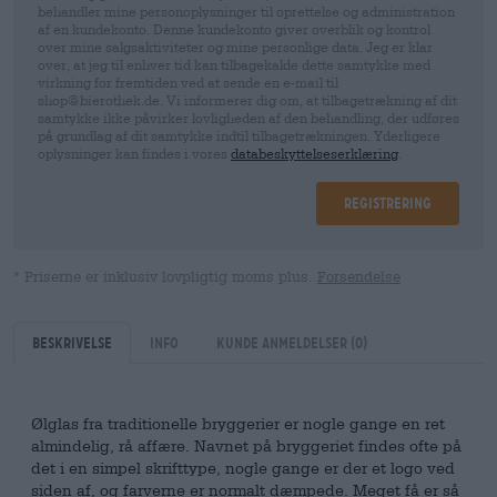
behandler mine personoplysninger til oprettelse og administration
af en kundekonto. Denne kundekonto giver overblik og kontrol
over mine salgsaktiviteter og mine personlige data. Jeg er klar
over, at jeg til enhver tid kan tilbagekalde dette samtykke med
virkning for fremtiden ved at sende en e-mail til
shop@bierothek.de. Vi informerer dig om, at tilbagetrækning af dit
samtykke ikke påvirker lovligheden af ​​den behandling, der udføres
på grundlag af dit samtykke indtil tilbagetrækningen. Yderligere
oplysninger kan findes i vores
databeskyttelseserklæring
.
Registrering
* Priserne er inklusiv lovpligtig moms plus.
Forsendelse
Beskrivelse
Info
kunde anmeldelser
(0)
Ølglas fra traditionelle bryggerier er nogle gange en ret
almindelig, rå affære. Navnet på bryggeriet findes ofte på
det i en simpel skrifttype, nogle gange er der et logo ved
siden af, og farverne er normalt dæmpede. Meget få er så