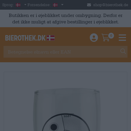
Skip to main content
Danish
Danmark
Sprog:
Forsendelse:
shop@bierothek.de
Butikken er i øjeblikket under ombygning. Derfor er
det ikke muligt at afgive bestillinger i øjeblikket.
0
Einloggen / An
Warenkor
M