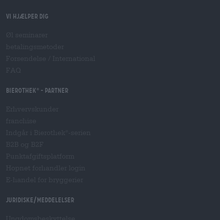
Vi hjælper dig
Øl seminarer
betalingsmetoder
Forsendelse
/
International
FAQ
Bierothek
- Partner
®
Erhvervskunder
franchise
Indgår i Bierothek
-serien
®
B2B og B2F
Punktafgiftsplatform
Hopnet forhandler login
E-handel for bryggerier
Juridiske/meddelelser
Ungdomsbeskyttelse