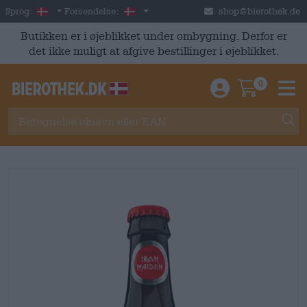
Skip to main content
Danish
Danmark
Sprog:
Forsendelse:
shop@bierothek.de
Butikken er i øjeblikket under ombygning. Derfor er
det ikke muligt at afgive bestillinger i øjeblikket.
0
Einloggen / An
Warenkor
M