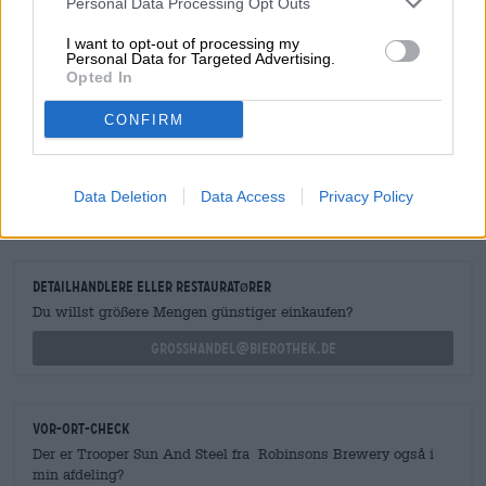
Personal Data Processing Opt Outs
Alkoholindhold
4.8 % vol
I want to opt-out of processing my
Personal Data for Targeted Advertising.
Punktafgift
Opted In
€ 0,13
CONFIRM
GRATIS ØLRÅD
Har du spørgsmål til denne øl? Vi er her for dig.
Data Deletion
Data Access
Privacy Policy
shop@bierothek.de
detailhandlere eller restauratører
Du willst größere Mengen günstiger einkaufen?
grosshandel@bierothek.de
Vor-Ort-Check
Der er Trooper Sun And Steel fra Robinsons Brewery også i
min afdeling?