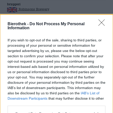
bryggeri
Robinsons Brewery
Bierothek® ID
13008013
Bierothek -
Do Not Process My Personal
Information
Vægt
0.33kg(0.67kg with packaging)
If you wish to opt-out of the sale, sharing to third parties, or
depositum
processing of your personal or sensitive information for
€ 0.25
targeted advertising by us, please use the below opt-out
LMIV
section to confirm your selection. Please note that after your
Ansvarlig fødevarevirksomhedsleder (EU)
opt-out request is processed you may continue seeing
Unicorn Brewery, Lower Hillgate,
Stockport, Cheshire SK1 1JJ Vereinigtes Königreich(GB (UK))
interest-based ads based on personal information utilized by
us or personal information disclosed to third parties prior to
Ølregion
your opt-out. You may separately opt-out of the further
Großbritannien
disclosure of your personal information by third parties on the
Øl stil
IAB’s list of downstream participants. This information may
Pilsner
,
tyske pilsnerøl
also be disclosed by us to third parties on the
IAB’s List of
Mad anbefaling
Downstream Participants
that may further disclose it to other
forret
: Bites med mild flødeost og laks eller ørred
third parties.
hovedret
: Stegt fisk/bøf/grøntsager fra grillen
dessert
: Ost og fløde kage