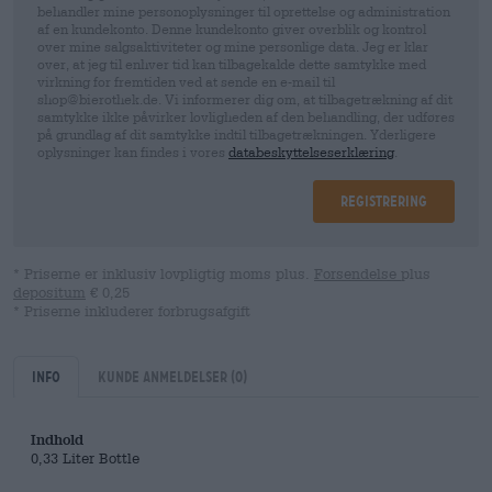
behandler mine personoplysninger til oprettelse og administration
af en kundekonto. Denne kundekonto giver overblik og kontrol
over mine salgsaktiviteter og mine personlige data. Jeg er klar
over, at jeg til enhver tid kan tilbagekalde dette samtykke med
virkning for fremtiden ved at sende en e-mail til
shop@bierothek.de. Vi informerer dig om, at tilbagetrækning af dit
samtykke ikke påvirker lovligheden af ​​den behandling, der udføres
på grundlag af dit samtykke indtil tilbagetrækningen. Yderligere
oplysninger kan findes i vores
databeskyttelseserklæring
.
Registrering
* Priserne er inklusiv lovpligtig moms plus.
Forsendelse
plus
depositum
€ 0,25
* Priserne inkluderer forbrugsafgift
Info
kunde anmeldelser
(0)
Indhold
0,33 Liter Bottle