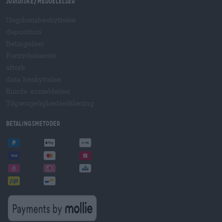
Juridiske/meddelelser
Ungdomsbeskyttelse
depositum
Betingelser
Fortrydelsesret
aftryk
data beskyttelse
Kunde anmeldelser
Tilgængelighedserklæring
betalingsmetoder