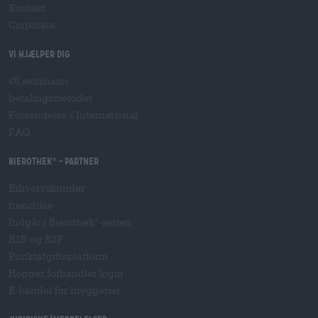
Kontakt
Corporate
Vi hjælper dig
Øl seminarer
betalingsmetoder
Forsendelse
/
International
FAQ
Bierothek
- Partner
®
Erhvervskunder
franchise
Indgår i Bierothek
-serien
®
B2B og B2F
Punktafgiftsplatform
Hopnet forhandler login
E-handel for bryggerier