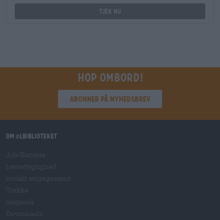
Tjek nu
Hop ombord!
Abonner på nyhedsbrev
Om ølbiblioteket
Job/Karriere
bæredygtighed
socialt engagement
Trykke
magasin
Downloads