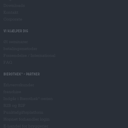
Downloads
Kontakt
Corporate
Vi hjælper dig
Øl seminarer
betalingsmetoder
Forsendelse
/
International
FAQ
Bierothek
- Partner
®
Erhvervskunder
franchise
Indgår i Bierothek
-serien
®
B2B og B2F
Punktafgiftsplatform
Hopnet forhandler login
E-handel for bryggerier