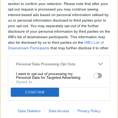
den effekt, som ilt har på vin.
section to confirm your selection. Please note that after your
opt-out request is processed you may continue seeing
interest-based ads based on personal information utilized by
us or personal information disclosed to third parties prior to
your opt-out. You may separately opt-out of the further
disclosure of your personal information by third parties on the
GRATIS ØLRÅD
IAB’s list of downstream participants. This information may
Har du spørgsmål til denne øl? Vi er her for dig.
also be disclosed by us to third parties on the
IAB’s List of
shop@bierothek.de
Downstream Participants
that may further disclose it to other
third parties.
detailhandlere eller restauratører
Personal Data Processing Opt Outs
Du willst größere Mengen günstiger einkaufen?
I want to opt-out of processing my
Personal Data for Targeted Advertising.
grosshandel@bierothek.de
Opted In
CONFIRM
Vor-Ort-Check
Der er Oxidation fra Freigeist Bierkultur også i min afdeling?
Data Deletion
Data Access
Privacy Policy
Tjek nu