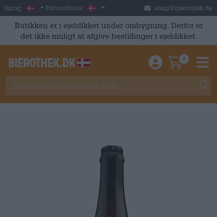
Skip to main content
Danish
Danmark
Sprog:
Forsendelse:
shop@bierothek.de
Butikken er i øjeblikket under ombygning. Derfor er
det ikke muligt at afgive bestillinger i øjeblikket.
0
Einloggen / An
Warenkor
M