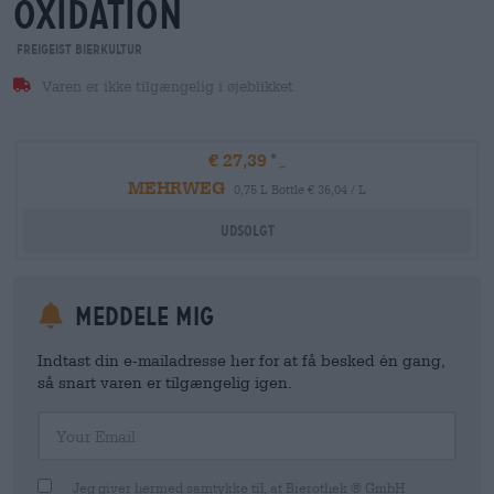
oxidation
Freigeist Bierkultur
Varen er ikke tilgængelig i øjeblikket
€ 27,39
MEHRWEG
0,75 L Bottle € 36,04 / L
Udsolgt
meddele mig
Indtast din e-mailadresse her for at få besked én gang,
så snart varen er tilgængelig igen.
Your Email
Jeg giver hermed samtykke til, at Bierothek ® GmbH