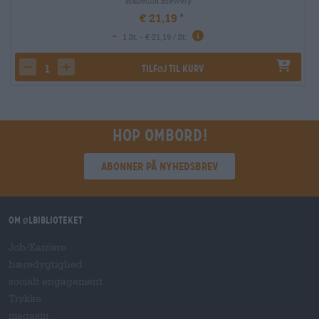
Habesha Brewery
€ 21,19
-
1 St. - € 21,19 / St.
Tilføj til kurv
decrease quantity
increase quantity
Hop ombord!
Abonner på nyhedsbrev
Om ølbiblioteket
Job/Karriere
bæredygtighed
socialt engagement
Trykke
magasin