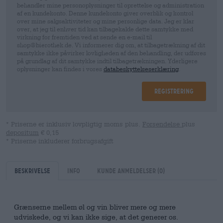
behandler mine personoplysninger til oprettelse og administration
af en kundekonto. Denne kundekonto giver overblik og kontrol
over mine salgsaktiviteter og mine personlige data. Jeg er klar
over, at jeg til enhver tid kan tilbagekalde dette samtykke med
virkning for fremtiden ved at sende en e-mail til
shop@bierothek.de. Vi informerer dig om, at tilbagetrækning af dit
samtykke ikke påvirker lovligheden af ​​den behandling, der udføres
på grundlag af dit samtykke indtil tilbagetrækningen. Yderligere
oplysninger kan findes i vores
databeskyttelseserklæring
.
Registrering
* Priserne er inklusiv lovpligtig moms plus.
Forsendelse
plus
depositum
€ 0,15
* Priserne inkluderer forbrugsafgift
Beskrivelse
Info
kunde anmeldelser
(0)
Grænserne mellem øl og vin bliver mere og mere
udviskede, og vi kan ikke sige, at det generer os.