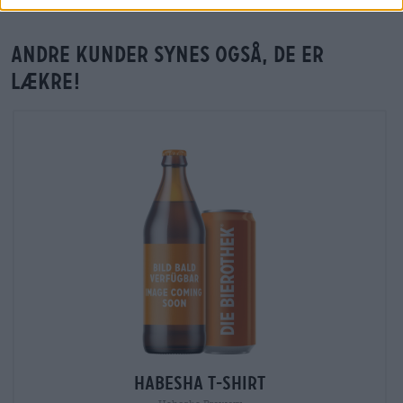
Andre kunder synes også, de er
lækre!
Habesha T-Shirt