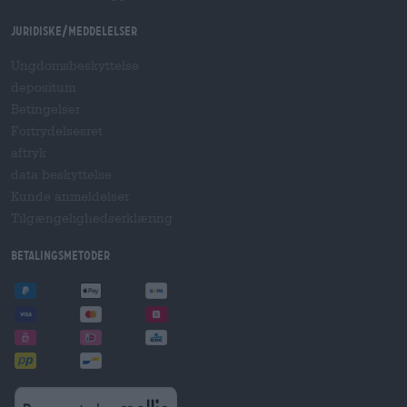
Juridiske/meddelelser
Ungdomsbeskyttelse
depositum
Betingelser
Fortrydelsesret
aftryk
data beskyttelse
Kunde anmeldelser
Tilgængelighedserklæring
betalingsmetoder