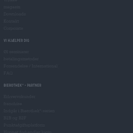
magasin
Downloads
Kontakt
Corporate
Vi hjælper dig
Øl seminarer
betalingsmetoder
Forsendelse
/
International
FAQ
Bierothek
- Partner
®
Erhvervskunder
franchise
Indgår i Bierothek
-serien
®
B2B og B2F
Punktafgiftsplatform
Hopnet forhandler login