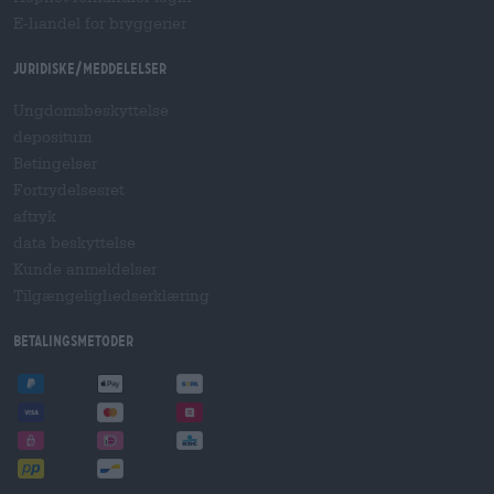
E-handel for bryggerier
Juridiske/meddelelser
Ungdomsbeskyttelse
depositum
Betingelser
Fortrydelsesret
aftryk
data beskyttelse
Kunde anmeldelser
Tilgængelighedserklæring
betalingsmetoder