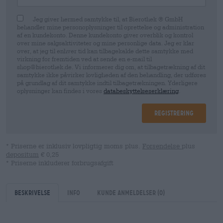
Jeg giver hermed samtykke til, at Bierothek ® GmbH
behandler mine personoplysninger til oprettelse og administration
af en kundekonto. Denne kundekonto giver overblik og kontrol
over mine salgsaktiviteter og mine personlige data. Jeg er klar
over, at jeg til enhver tid kan tilbagekalde dette samtykke med
virkning for fremtiden ved at sende en e-mail til
shop@bierothek.de. Vi informerer dig om, at tilbagetrækning af dit
samtykke ikke påvirker lovligheden af ​​den behandling, der udføres
på grundlag af dit samtykke indtil tilbagetrækningen. Yderligere
oplysninger kan findes i vores
databeskyttelseserklæring
.
Registrering
* Priserne er inklusiv lovpligtig moms plus.
Forsendelse
plus
depositum
€ 0,25
* Priserne inkluderer forbrugsafgift
Beskrivelse
Info
kunde anmeldelser
(0)