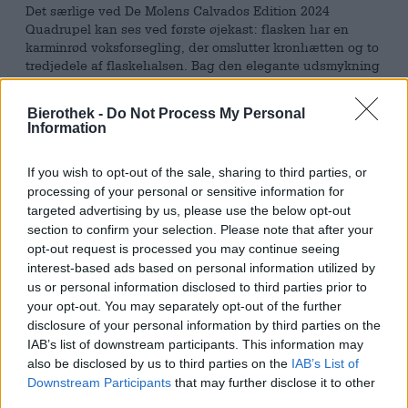
Det særlige ved De Molens Calvados Edition 2024
Quadrupel kan ses ved første øjekast: flasken har en
karminrød voksforsegling, der omslutter kronhætten og to
tredjedele af flaskehalsen. Bag den elegante udsmykning
gemmer sig en kraftfuld quadruple, der blev modnet i
Calvados-fade. Calvados er en frugtbrændevin lavet af
Bierothek -
Do Not Process My Personal
pærer og æbler og har en vidunderlig varm, frugtig og
Information
krydret smag. Denne aroma vandrer ind i øllet
efterhånden som den modnes og komplementerer
If you wish to opt-out of the sale, sharing to third parties, or
bryggets egen aroma fremragende. I tilfældet med De
processing of your personal or sensitive information for
Molens Quadrupel kombineres fadets sprøde æblenoter
og jordagtige krydderi med en symfoni af røde bær og
targeted advertising by us, please use the below opt-out
ristet malt.
section to confirm your selection. Please note that after your
opt-out request is processed you may continue seeing
Calvados 2024 Edition Quadrupel kommer i en
interest-based ads based on personal information utilized by
uigennemsigtig sort-brun med en rubinrød shimmer og
us or personal information disclosed to third parties prior to
fuldender sit storslåede udseende med en krone af
your opt-out. You may separately opt-out of the further
cremet, hasselnøddebrunt skum. Den umiskendelige duft
disclosure of your personal information by third parties on the
af nybagt æblekage fylder din næse og gør dig spændt
IAB’s list of downstream participants. This information may
på at tage din første slurk. Eftersmagen er vidunderlig
also be disclosed by us to third parties on the
IAB’s List of
cremet og omslutter ganen med en efterårssymfoni af
Downstream Participants
that may further disclose it to other
brændende Calvados, modne æbler, delikat smeltende
third parties.
karamel, tørrede frugter, vanilje og træ. Det imponerende