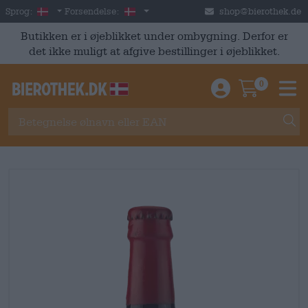
Skip to main content
Danish
Danmark
Sprog:
Forsendelse:
shop@bierothek.de
Butikken er i øjeblikket under ombygning. Derfor er
det ikke muligt at afgive bestillinger i øjeblikket.
0
Einloggen / An
Warenkor
M