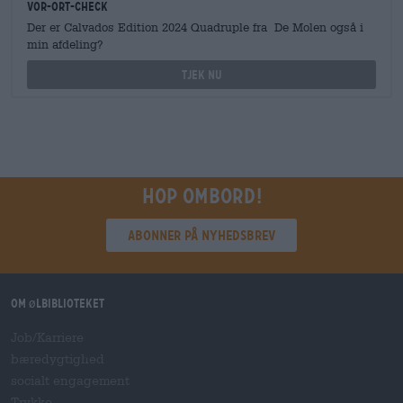
Vor-Ort-Check
Der er Calvados Edition 2024 Quadruple fra De Molen også i
min afdeling?
Tjek nu
Hop ombord!
Abonner på nyhedsbrev
Om ølbiblioteket
Job/Karriere
bæredygtighed
socialt engagement
Trykke