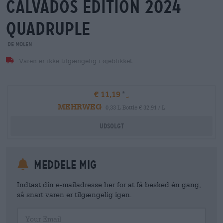
calvados edition 2024
quadruple
De Molen
Varen er ikke tilgængelig i øjeblikket
€ 11,19
MEHRWEG
0,33 L Bottle € 32,91 / L
Udsolgt
meddele mig
Indtast din e-mailadresse her for at få besked én gang,
så snart varen er tilgængelig igen.
Your Email