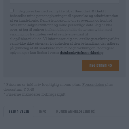
Jeg giver hermed samtykke til, at Bierothek ® GmbH
behandler mine personoplysninger til oprettelse og administration
af en kundekonto. Denne kundekonto giver overblik og kontrol
over mine salgsaktiviteter og mine personlige data. Jeg er klar
over, at jeg til enhver tid kan tilbagekalde dette samtykke med
virkning for fremtiden ved at sende en e-mail til
shop@bierothek.de. Vi informerer dig om, at tilbagetrækning af dit
samtykke ikke påvirker lovligheden af ​​den behandling, der udføres
på grundlag af dit samtykke indtil tilbagetrækningen. Yderligere
oplysninger kan findes i vores
databeskyttelseserklæring
.
Registrering
* Priserne er inklusiv lovpligtig moms plus.
Forsendelse
plus
depositum
€ 0,48
* Priserne inkluderer forbrugsafgift
Beskrivelse
Info
kunde anmeldelser
(0)