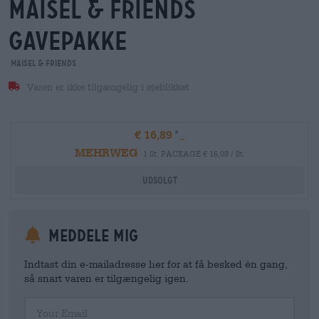
maisel & friends
Gavepakke
Maisel & Friends
Varen er ikke tilgængelig i øjeblikket
€ 16,89
MEHRWEG
1 St. PACKAGE € 16,08 / St.
Udsolgt
meddele mig
Indtast din e-mailadresse her for at få besked én gang,
så snart varen er tilgængelig igen.
Your Email