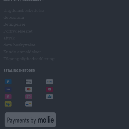
Ungdomsbeskyttelse
depositum
Betingelser
Fortrydelsesret
aftryk
data beskyttelse
Kunde anmeldelser
Tilgængelighedserklæring
betalingsmetoder