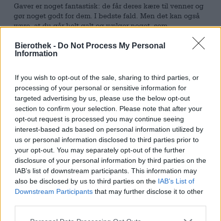
Gaver er noget fantastisk: de får deres kære til venner og
gør noget godt for dem. I bedste fald. Men det kan også
være, at du går helt galt og vælger noget, som
modtageren allerede har, som de slet ikke kan bruge eller
som de ikke bryder sig om.
Bierothek -
Do Not Process My Personal
Information
For at undgå at dette sker, anbefaler vi at give øl i gave.
Vores yndlingsdrik er den perfekte gave, fordi alle kan
If you wish to opt-out of the sale, sharing to third parties, or
lide den, der findes en lang række forskellige variationer
processing of your personal or sensitive information for
og typer, og fordi den ikke ender med at samle støv i
targeted advertising by us, please use the below opt-out
skabet eller spilde plads. Vi har et fantastisk udvalg af
section to confirm your selection. Please note that after your
forskellige øl og har pakket
en række gavepakker
til dig,
opt-out request is processed you may continue seeing
som ikke kun er lækre, men også kan foræres som gaver.
interest-based ads based on personal information utilized by
En af disse gavepakker kommer fra Bayreuth-bryggeriet
us or personal information disclosed to third parties prior to
Maisel & Friends. Øllene leveres i en flot æske med et
your opt-out. You may separately opt-out of the further
billede af bryggeriet og et tryk med øltema. Der er seks
disclosure of your personal information by third parties on the
flasker øl i kassen, der dækker enhver smag. To flasker
IAB’s list of downstream participants. This information may
India Pale Ale
giver fans af frugtige og sprøde bitre øl, to
also be disclosed by us to third parties on the
IAB’s List of
flasker
Hoppy Hell
giver en jordnær pilsner med en ekstra
Downstream Participants
that may further disclose it to other
dosis humle,
Pale Ale
er det drikkelige valg til afslappede
third parties.
lejligheder, og
Weizen
er en ufejlbarlig klassiker med et
moderne twist.