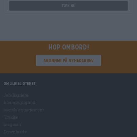
Tjek nu
Hop ombord!
Abonner på nyhedsbrev
Om ølbiblioteket
Job/Karriere
bæredygtighed
socialt engagement
Trykke
magasin
Downloads