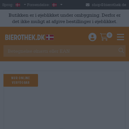
Skip to main content
Danish
Danmark
Sprog:
Forsendelse:
shop@bierothek.de
Butikken er i øjeblikket under ombygning. Derfor er
det ikke muligt at afgive bestillinger i øjeblikket.
0
Einloggen / An
Warenkor
M
Nur Online
Verfügbar