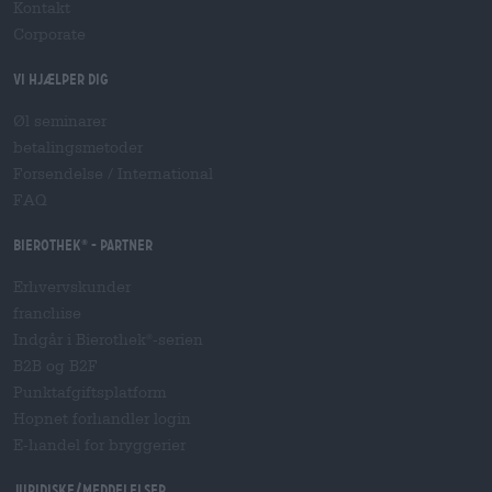
Kontakt
Corporate
Vi hjælper dig
Øl seminarer
betalingsmetoder
Forsendelse
/
International
FAQ
Bierothek
- Partner
®
Erhvervskunder
franchise
Indgår i Bierothek
-serien
®
B2B og B2F
Punktafgiftsplatform
Hopnet forhandler login
E-handel for bryggerier
Juridiske/meddelelser