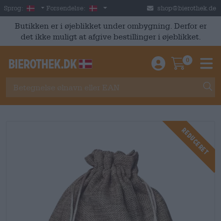
Skip to main content
Danish
Danmark
Sprog:
Forsendelse:
shop@bierothek.de
Butikken er i øjeblikket under ombygning. Derfor er
det ikke muligt at afgive bestillinger i øjeblikket.
0
Einloggen / An
Warenkor
M
Reduceret