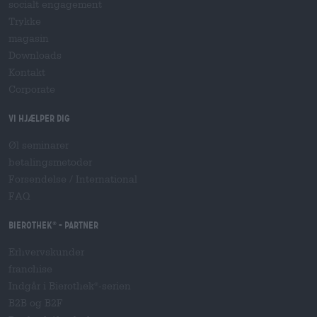
socialt engagement
Trykke
magasin
Downloads
Kontakt
Corporate
Vi hjælper dig
Øl seminarer
betalingsmetoder
Forsendelse
/
International
FAQ
Bierothek
- Partner
®
Erhvervskunder
franchise
Indgår i Bierothek
-serien
®
B2B og B2F