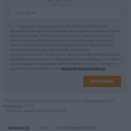
Your Email
Jeg giver hermed samtykke til, at Bierothek ® GmbH
behandler mine personoplysninger til oprettelse og administration
af en kundekonto. Denne kundekonto giver overblik og kontrol
over mine salgsaktiviteter og mine personlige data. Jeg er klar
over, at jeg til enhver tid kan tilbagekalde dette samtykke med
virkning for fremtiden ved at sende en e-mail til
shop@bierothek.de. Vi informerer dig om, at tilbagetrækning af dit
samtykke ikke påvirker lovligheden af ​​den behandling, der udføres
på grundlag af dit samtykke indtil tilbagetrækningen. Yderligere
oplysninger kan findes i vores
databeskyttelseserklæring
.
Registrering
* Priserne er inklusiv lovpligtig moms plus.
Forsendelse
plus
depositum
€ 0,75
* Priserne inkluderer forbrugsafgift
Beskrivelse
Info
kunde anmeldelser
(0)