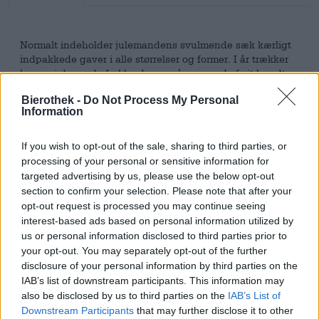
Normalt indeholder julemandens svulmende sæk kærligt
indpakkede gaver i alle størrelser og former. I år trækker
herren i den røde frakke dog også poser ud af sit bundt:
Fordi vi finder brune juteposer med satinsnøre særligt
Bierothek -
Do Not Process My Personal
julete og værdsætter deres bæredygtighed og
Information
genbrugelighed, har vi pakket
en række juletasker
til dig.
Hver af disse små poser indeholder et udvalg af lækre øl
og er den perfekte gave til ølelskere.
If you wish to opt-out of the sale, sharing to third parties, or
processing of your personal or sensitive information for
Craft Christmas-tasken giver dig tre festlige
targeted advertising by us, please use the below opt-out
håndværksølspecialiteter, der klinger adventstiden ind
section to confirm your selection. Please note that after your
med håndplukket malt og en ekstra portion humle. Hoppy
opt-out request is processed you may continue seeing
Xmas er en festlig India Pale Ale, som BrewDog-holdet
interest-based ads based on personal information utilized by
har drømt om. Bryggestykket giver tropiske noter,
us or personal information disclosed to third parties prior to
citrusaroma og en festlig stemning med en ekstra portion
your opt-out. You may separately opt-out of the further
humle. Xocoveza er derimod en øl, der minder os om varm
disclosure of your personal information by third parties on the
chokolade med vinterkrydderier: Imperial stout er
IAB’s list of downstream participants. This information may
raffineret med kakao, kaffe, laktose, kanel, vanilje,
also be disclosed by us to third parties on the
IAB’s List of
muskatnød og et strejf af chili og har en luksuriøs, cremet
Downstream Participants
that may further disclose it to other
konsistens. Hele 8,1 % alkohol spreder en behagelig