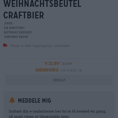
weihnachtsbeutel
craftbier
Jopen
Die Bierothek
®
Batemans Brewery
Shepherd Neame
Varen er ikke tilgængelig i øjeblikket
€ 22,89
€ 24,59
MEHRWEG
1 St. € 22,21 / St.
Udsolgt
meddele mig
Indtast din e-mailadresse her for at få besked én gang,
så snart varen er tilgængelig igen.