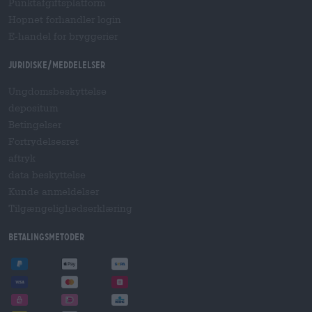
Punktafgiftsplatform
Hopnet forhandler login
E-handel for bryggerier
Juridiske/meddelelser
Ungdomsbeskyttelse
depositum
Betingelser
Fortrydelsesret
aftryk
data beskyttelse
Kunde anmeldelser
Tilgængelighedserklæring
betalingsmetoder