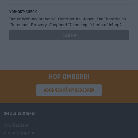
Vor-Ort-Check
Der er Weihnachtsbeutel Craftbier fra Jopen Die Bierothek®
Batemans Brewery Shepherd Neame også i min afdeling?
Tjek nu
Hop ombord!
Abonner på nyhedsbrev
Om ølbiblioteket
Job/Karriere
bæredygtighed