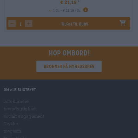
€ 21,19
-
1 St. - € 21,19 / St.
Tilføj til kurv
decrease quantity
increase quantity
Hop ombord!
Abonner på nyhedsbrev
Om ølbiblioteket
Job/Karriere
bæredygtighed
socialt engagement
Trykke
magasin