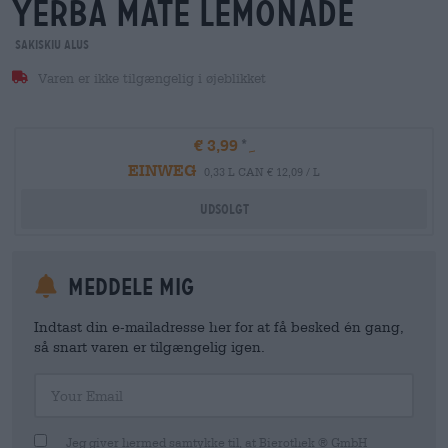
yerba mate lemonade
Sakiskiu Alus
Varen er ikke tilgængelig i øjeblikket
€ 3,99
EINWEG
0,33 L CAN € 12,09 / L
Udsolgt
meddele mig
Indtast din e-mailadresse her for at få besked én gang,
så snart varen er tilgængelig igen.
Your Email
Jeg giver hermed samtykke til, at Bierothek ® GmbH