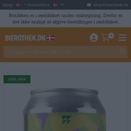
Skip to main content
Danish
Danmark
Sprog:
Forsendelse:
shop@bierothek.de
Butikken er i øjeblikket under ombygning. Derfor er
det ikke muligt at afgive bestillinger i øjeblikket.
0
Einloggen / An
Warenkor
M
20.05.2026