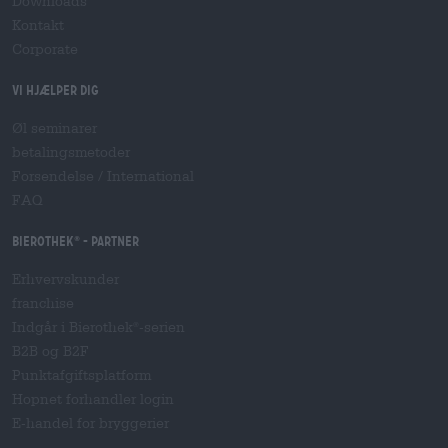
Downloads
Kontakt
Corporate
Vi hjælper dig
Øl seminarer
betalingsmetoder
Forsendelse
/
International
FAQ
Bierothek
- Partner
®
Erhvervskunder
franchise
Indgår i Bierothek
-serien
®
B2B og B2F
Punktafgiftsplatform
Hopnet forhandler login
E-handel for bryggerier