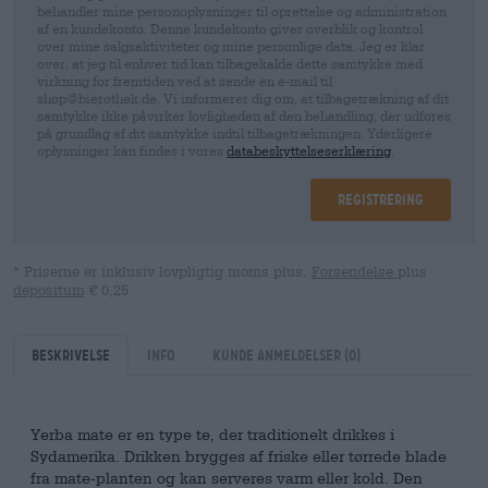
behandler mine personoplysninger til oprettelse og administration
af en kundekonto. Denne kundekonto giver overblik og kontrol
over mine salgsaktiviteter og mine personlige data. Jeg er klar
over, at jeg til enhver tid kan tilbagekalde dette samtykke med
virkning for fremtiden ved at sende en e-mail til
shop@bierothek.de. Vi informerer dig om, at tilbagetrækning af dit
samtykke ikke påvirker lovligheden af ​​den behandling, der udføres
på grundlag af dit samtykke indtil tilbagetrækningen. Yderligere
oplysninger kan findes i vores
databeskyttelseserklæring
.
Registrering
* Priserne er inklusiv lovpligtig moms plus.
Forsendelse
plus
depositum
€ 0,25
Beskrivelse
Info
kunde anmeldelser
(0)
Yerba mate er en type te, der traditionelt drikkes i
Sydamerika. Drikken brygges af friske eller tørrede blade
fra mate-planten og kan serveres varm eller kold. Den