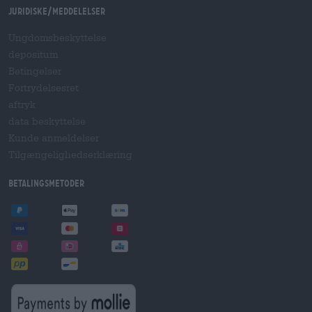
Juridiske/meddelelser
Ungdomsbeskyttelse
depositum
Betingelser
Fortrydelsesret
aftryk
data beskyttelse
Kunde anmeldelser
Tilgængelighedserklæring
betalingsmetoder