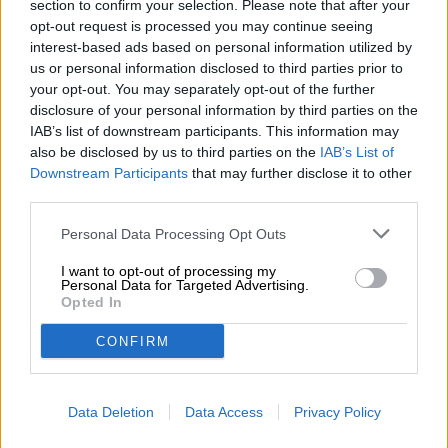
section to confirm your selection. Please note that after your
opt-out request is processed you may continue seeing
interest-based ads based on personal information utilized by
us or personal information disclosed to third parties prior to
your opt-out. You may separately opt-out of the further
GRATIS ØLRÅD
disclosure of your personal information by third parties on the
Har du spørgsmål til denne øl? Vi er her for dig.
IAB’s list of downstream participants. This information may
shop@bierothek.de
also be disclosed by us to third parties on the
IAB’s List of
Downstream Participants
that may further disclose it to other
third parties.
detailhandlere eller restauratører
Du willst größere Mengen günstiger einkaufen?
Personal Data Processing Opt Outs
grosshandel@bierothek.de
I want to opt-out of processing my
Personal Data for Targeted Advertising.
Opted In
Vor-Ort-Check
CONFIRM
Der er Yerba Mate Lemonade fra Sakiskiu Alus også i min
afdeling?
Tjek nu
Data Deletion
Data Access
Privacy Policy