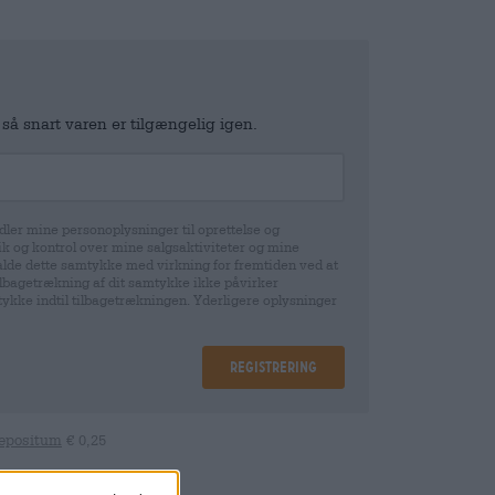
 så snart varen er tilgængelig igen.
ler mine personoplysninger til oprettelse og
k og kontrol over mine salgsaktiviteter og mine
gekalde dette samtykke med virkning for fremtiden ved at
tilbagetrækning af dit samtykke ikke påvirker
mtykke indtil tilbagetrækningen. Yderligere oplysninger
Registrering
epositum
€ 0,25