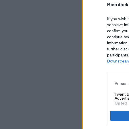
Bierothek
If you wish 
sensitive in
confirm you
continue se
information 
further disc
participants
Downstream 
Persona
I want 
Advertis
Opted 