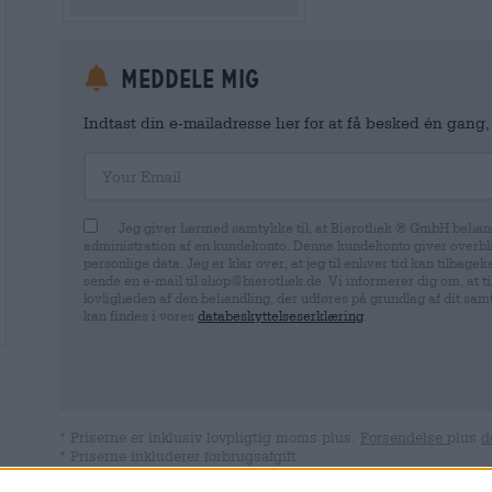
meddele mig
Indtast din e-mailadresse her for at få besked én gang,
Your Email
Jeg giver hermed samtykke til, at Bierothek ® GmbH behand
administration af en kundekonto. Denne kundekonto giver overbli
personlige data. Jeg er klar over, at jeg til enhver tid kan tilba
sende en e-mail til shop@bierothek.de. Vi informerer dig om, at 
lovligheden af ​​den behandling, der udføres på grundlag af dit sa
kan findes i vores
databeskyttelseserklæring
.
* Priserne er inklusiv lovpligtig moms plus.
Forsendelse
plus
d
* Priserne inkluderer forbrugsafgift