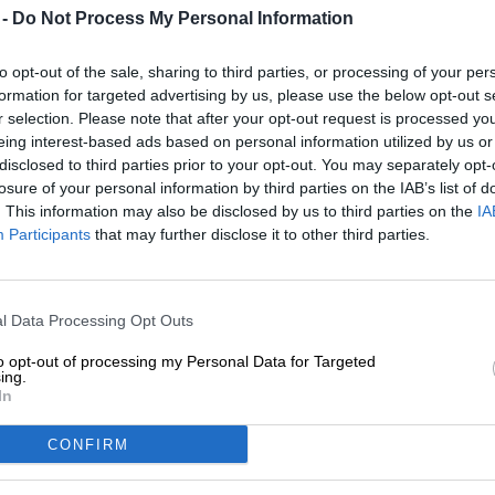
 -
Do Not Process My Personal Information
Info
kunde anmeldelser
(0)
to opt-out of the sale, sharing to third parties, or processing of your per
Indhold
0,33 Liter can
formation for targeted advertising by us, please use the below opt-out s
r selection. Please note that after your opt-out request is processed y
eing interest-based ads based on personal information utilized by us or
bryggeri
Gotlands Bryggeri
disclosed to third parties prior to your opt-out. You may separately opt-
Bierothek® ID
61011001
losure of your personal information by third parties on the IAB’s list of
. This information may also be disclosed by us to third parties on the
IA
EAN
4260719210008
Participants
that may further disclose it to other third parties.
Vægt
0.33kg(0.34kg with packaging)
depositum
€ 0.25
LMIV
Ansvarlig fødevarevirksomhedsl
l Data Processing Opt Outs
Gotlands Bryggeri, S:t Hansgatan
Visby Schweden(SE)
to opt-out of processing my Personal Data for Targeted
ing.
Ølregion
Schweden
In
Øl stil
India Pale Ale
CONFIRM
Øl kategori
dåseøl
Mad anbefaling
forret
: Krydret hård ost med fig