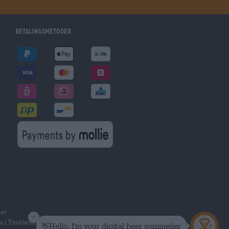
betalingsmetoder
ier
n i Tyskland.