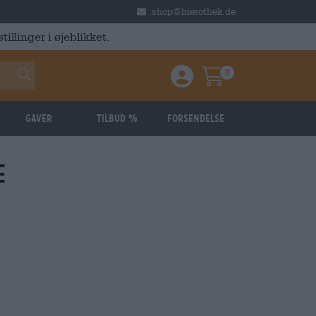
shop@bierothek.de
illinger i øjeblikket.
0
Einloggen / Anmelden
Warenkorb
Gaver
Tilbud %
Forsendelse
e