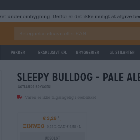
ket under ombygning. Derfor er det ikke muligt at afgive best
Pakker
Eksklusivt Øl
Bryggerier
øl stilarter
sleepy bulldog - pale al
Gotlands Bryggeri
Varen er ikke tilgængelig i øjeblikket
€ 3,29
EINWEG
0,33 L CAN € 9,58 / L
Udsolgt