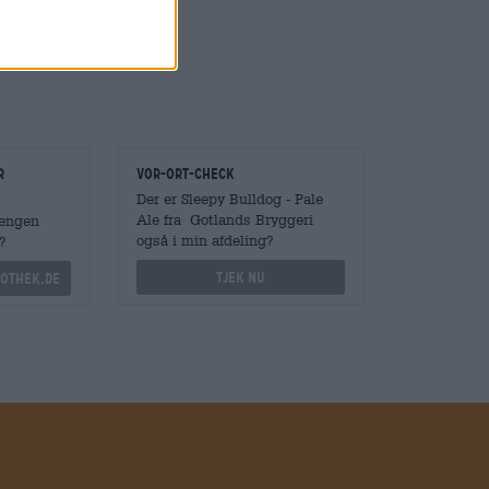
r
Vor-Ort-Check
Der er Sleepy Bulldog - Pale
Ale fra Gotlands Bryggeri
Mengen
også i min afdeling?
?
Tjek nu
othek.de