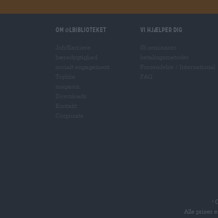
Om ølbiblioteket
Vi hjælper dig
Job/Karriere
Øl seminarer
bæredygtighed
betalingsmetoder
socialt engagement
Forsendelse
/
International
Trykke
FAQ
magasin
Downloads
Kontakt
Corporate
G
*
Alle priser 