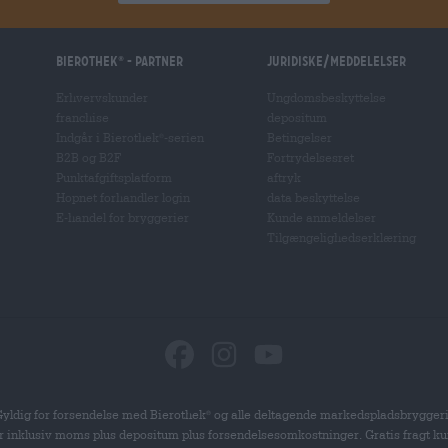
Bierothek
- Partner
Juridiske/meddelelser
®
Erhvervskunder
Ungdomsbeskyttelse
franchise
depositum
Indgår i Bierothek
-serien
Betingelser
®
B2B og B2F
Fortrydelsesret
Punktafgiftsplatform
aftryk
Hopnet forhandler login
data beskyttelse
E-handel for bryggerier
Kunde anmeldelser
Tilgængelighedserklæring
yldig for forsendelse med Bierothek
og alle deltagende markedspladsbrygger
®
er inklusiv moms plus depositum plus forsendelsesomkostninger. Gratis fragt ku