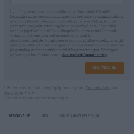
Jeg giver hermed samtykke til, at Bierothek ® GmbH
behandler mine personoplysninger til oprettelse og administration
af en kundekonto. Denne kundekonto giver overblik og kontrol
over mine salgsaktiviteter og mine personlige data. Jeg er klar
over, at jeg til enhver tid kan tilbagekalde dette samtykke med
virkning for fremtiden ved at sende en e-mail til
shop@bierothek.de. Vi informerer dig om, at tilbagetrækning af dit
samtykke ikke påvirker lovligheden af ​​den behandling, der udføres
på grundlag af dit samtykke indtil tilbagetrækningen. Yderligere
oplysninger kan findes i vores
databeskyttelseserklæring
.
Registrering
* Priserne er inklusiv lovpligtig moms plus.
Forsendelse
plus
depositum
€ 0,10
* Priserne inkluderer forbrugsafgift
Beskrivelse
Info
kunde anmeldelser
(0)