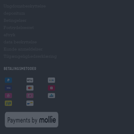
Ungdomsbeskyttelse
depositum
Betingelser
Fortrydelsesret
aftryk
data beskyttelse
Kunde anmeldelser
Tilgængelighedserklæring
betalingsmetoder