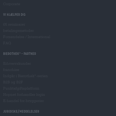
Corporate
Vi hjælper dig
Øl seminarer
betalingsmetoder
Forsendelse
/
International
FAQ
Bierothek
- Partner
®
Erhvervskunder
franchise
Indgår i Bierothek
-serien
®
B2B og B2F
Punktafgiftsplatform
Hopnet forhandler login
E-handel for bryggerier
Juridiske/meddelelser