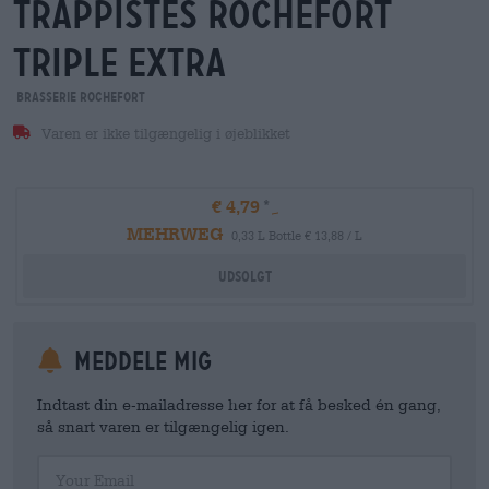
trappistes rochefort
triple extra
Brasserie Rochefort
Varen er ikke tilgængelig i øjeblikket
€ 4,79
MEHRWEG
0,33 L Bottle € 13,88 / L
Udsolgt
meddele mig
Indtast din e-mailadresse her for at få besked én gang,
så snart varen er tilgængelig igen.
Your Email