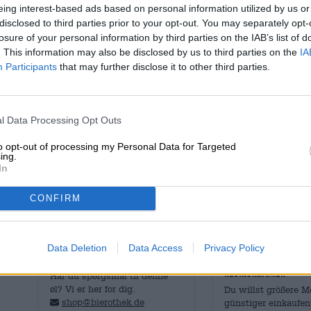
eing interest-based ads based on personal information utilized by us or
Beskrivelse
Info
kunde anmeldelser
(0)
disclosed to third parties prior to your opt-out. You may separately opt-
losure of your personal information by third parties on the IAB’s list of
. This information may also be disclosed by us to third parties on the
IA
Oplev den dristige, frugtagtige verden af moderne sur
Participants
that may further disclose it to other third parties.
Vault City, Skotlands højest rangerede mikrobryggeri m
tilgængelig i hele Europa for første gang!
Vault City er et uafhængigt håndværksbryggeri og Storbr
l Data Processing Opt Outs
producerer moderne surøl og stouts i Edinburgh, Skotla
produceret mere end 350 unikke øl. Bryggeriet handler o
to opt-out of processing my Personal Data for Targeted
grænserne for, hvad folk typisk forventer af øl.
ing.
In
Denne Mega Mixed-kasse i begrænset oplag indeholder 1
kraftige smagsoplevelser, saftige frugter og en forfrisk
CONFIRM
der et GRATIS Vault City Teku-smageglas med hver besti
Data Deletion
Data Access
Privacy Policy
GRATIS ØLRÅD
detailhandlere elle
restauratører
Har du spørgsmål til denne
øl? Vi er her for dig.
Du willst größere 
shop@bierothek.de
günstiger einkaufen