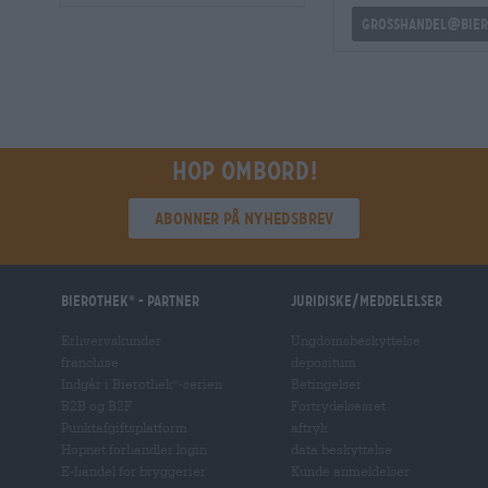
grosshandel@bier
Hop ombord!
Abonner på nyhedsbrev
Bierothek
- Partner
Juridiske/meddelelser
®
Erhvervskunder
Ungdomsbeskyttelse
franchise
depositum
Indgår i Bierothek
-serien
Betingelser
®
B2B og B2F
Fortrydelsesret
Punktafgiftsplatform
aftryk
Hopnet forhandler login
data beskyttelse
E-handel for bryggerier
Kunde anmeldelser