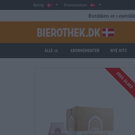
Skip to main content
Danish
Danmark
Sprog:
Forsendelse:
Butikken er i øjeblik
Alle øl
Abonnementer
Nye hits
FREE GLASS
FREE GLASS