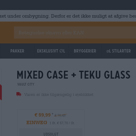
ket under ombygning. Derfor er det ikke muligt at afgive best
Pakker
Eksklusivt Øl
Bryggerier
øl stilarter
mixed case + teku glass
FREE GLASS
Vault City
Varen er ikke tilgængelig i øjeblikket
€ 59,99
€ 70,49
EINWEG
1 St. € 57,70 / St.
Udsolgt