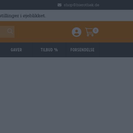
shop@bierothek.de
illinger i øjeblikket.
0
Einloggen / Anmelden
Warenkorb
Gaver
Tilbud %
Forsendelse
FREE GLASS