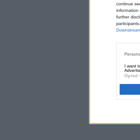
continue se
information 
further disc
participants
Downstream 
Persona
I want 
Advertis
Opted 