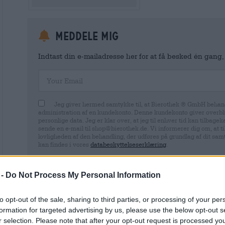
meddele mig
Indtast din e-mailadresse her for at få besked én gang,
Your Email
Jeg giver hermed samtykke til, at Bierothek ® GmbH behand
administration af en kundekonto. Denne kundekonto giver overbli
personlige data. Jeg er klar over, at jeg til enhver tid kan tilba
sende en e-mail til shop@bierothek.de. Vi informerer dig om, at 
lovligheden af ​​den behandling, der udføres på grundlag af dit sa
kan findes i vores
databeskyttelseserklæring
.
 -
Do Not Process My Personal Information
to opt-out of the sale, sharing to third parties, or processing of your per
* Priserne er inklusiv lovpligtig moms plus.
Forsendelse
plus
d
* Priserne inkluderer forbrugsafgift
formation for targeted advertising by us, please use the below opt-out s
r selection. Please note that after your opt-out request is processed y