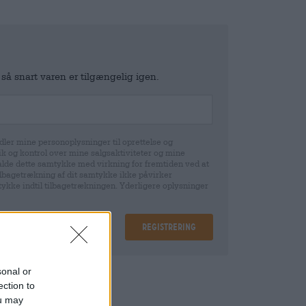
 så snart varen er tilgængelig igen.
ler mine personoplysninger til oprettelse og
k og kontrol over mine salgsaktiviteter og mine
gekalde dette samtykke med virkning for fremtiden ved at
tilbagetrækning af dit samtykke ikke påvirker
mtykke indtil tilbagetrækningen. Yderligere oplysninger
Registrering
sonal or
epositum
€ 3,00
ection to
ou may