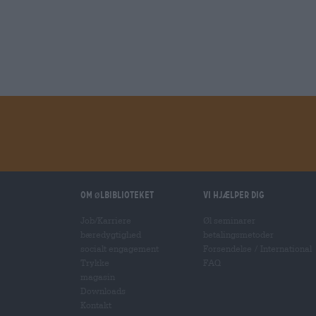
Om ølbiblioteket
Vi hjælper dig
Job/Karriere
Øl seminarer
bæredygtighed
betalingsmetoder
socialt engagement
Forsendelse
/
International
Trykke
FAQ
magasin
Downloads
Kontakt