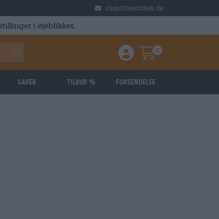
shop@bierothek.de
illinger i øjeblikket.
0
Einloggen / Anmelden
Warenkorb
Gaver
Tilbud %
Forsendelse