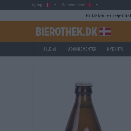
Skip to main content
Danish
Danmark
Sprog:
Forsendelse:
Butikken er i øjeblik
Alle øl
Abonnementer
Nye hits