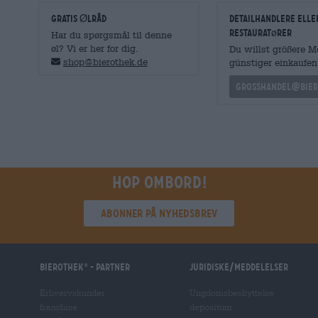
GRATIS ØLRÅD
detailhandlere elle
restauratører
Har du spørgsmål til denne
øl? Vi er her for dig.
Du willst größere 
shop@bierothek.de
günstiger einkaufen
grosshandel@bier
Hop ombord!
Abonner på nyhedsbrev
Bierothek
- Partner
Juridiske/meddelelser
®
Erhvervskunder
Ungdomsbeskyttelse
franchise
depositum