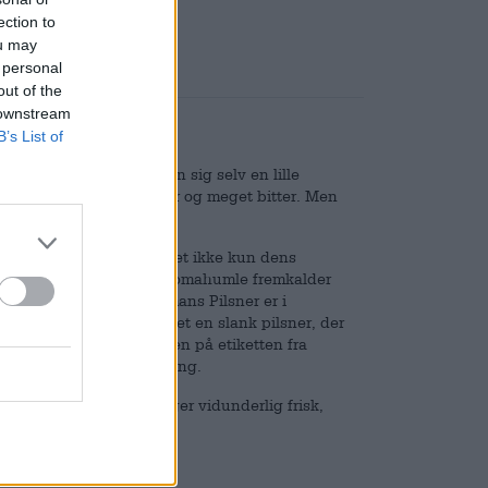
ection to
ou may
 personal
out of the
 downstream
B’s List of
iskerhue tillader Tilman sig selv en lille
tolt af at være ægte friser og meget bitter. Men
hel masse humle giver øllet ikke kun dens
tagtig note. Amerikansk aromahumle fremkalder
rt måde syrligheden. Tilmans Pilsner er i
dukt. Med 4,7% ABV er det en slank pilsner, der
n dog ikke love, om kræften på etiketten fra
 denne madsammensætning.
ren fra Tilmans Biere smager vidunderlig frisk,
e tjekkiske pilsner.