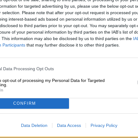
* Priserne inkluderer forbrugsafgift
formation for targeted advertising by us, please use the below opt-out s
r selection. Please note that after your opt-out request is processed y
eing interest-based ads based on personal information utilized by us or
Beskrivelse
Info
kunde anmeldelser
(4)
disclosed to third parties prior to your opt-out. You may separately opt-
losure of your personal information by third parties on the IAB’s list of
En Pils i Friesennerz.
. This information may also be disclosed by us to third parties on the
IA
Participants
that may further disclose it to other third parties.
Ved at pakke sin Pilsner i en knaldgul regndragt med en f
parodi på en kendt østfrisisk Pilsner-producent, der er s
Tilmans Pilsner er også - citat - "temmelig bitter".
l Data Processing Opt Outs
Men Pilsneren fra Tilmans Biere er ikke bare bitter. En 
frisisk-friske syrlighed, men også en vidunderlig frug
to opt-out of processing my Personal Data for Targeted
ing.
noter af tropiske frugter i øllet og balancerer på en sma
In
modsætning til andre et ufiltreret, ubehandlet naturpro
passer vidunderligt til frisk fisk og andre havdyr. Vi ka
Michael “Mixen” Wiethaus’ pen stemmer overens med
CONFIRM
I sol, vind og vejr, på stranden eller i bjergene - Pilsne
ret bitter og er vores yndlingsfortolkning af den klassisk
Data Deletion
Data Access
Privacy Policy