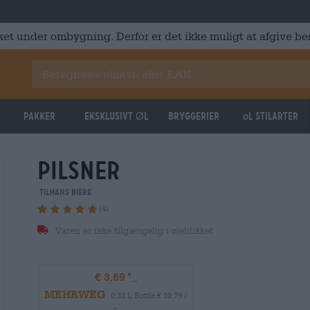
ket under ombygning. Derfor er det ikke muligt at afgive best
Pakker
Eksklusivt Øl
Bryggerier
øl stilarter
pilsner
Tilmans Biere
(4)
Varen er ikke tilgængelig i øjeblikket
€ 3,69
MEHRWEG
0,33 L Bottle € 10,79 /