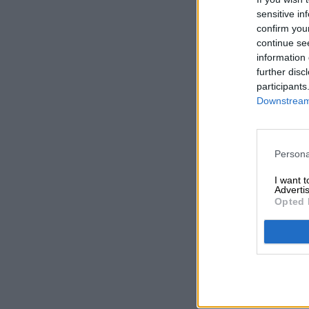
sensitive in
confirm you
continue se
information 
further disc
participants
Downstream 
Persona
I want 
Advertis
Opted 