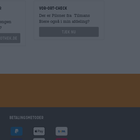
r
Vor-Ort-Check
Der er Pilsner fra Tilmans
Biere også i min afdeling?
Mengen
?
Tjek nu
othek.de
betalingsmetoder