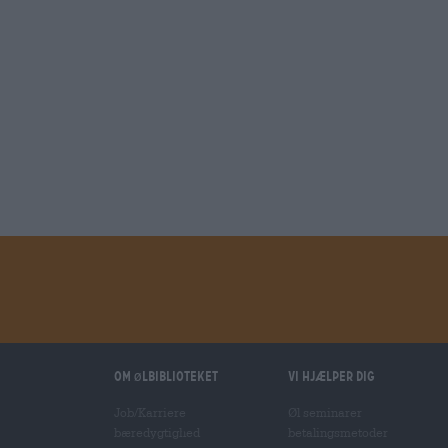
Om ølbiblioteket
Vi hjælper dig
Job/Karriere
Øl seminarer
bæredygtighed
betalingsmetoder