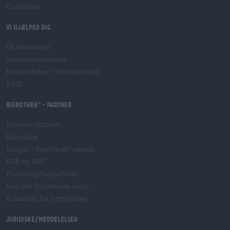
Corporate
Vi hjælper dig
Øl seminarer
betalingsmetoder
Forsendelse
/
International
FAQ
Bierothek
- Partner
®
Erhvervskunder
franchise
Indgår i Bierothek
-serien
®
B2B og B2F
Punktafgiftsplatform
Hopnet forhandler login
E-handel for bryggerier
Juridiske/meddelelser