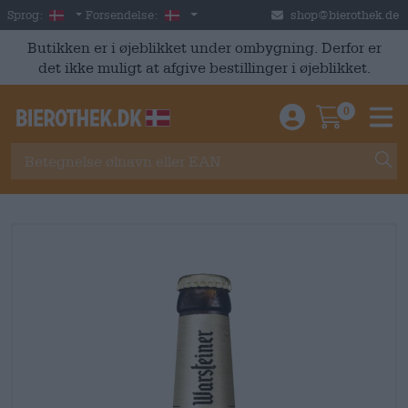
Skip to main content
Danish
Danmark
Sprog:
Forsendelse:
shop@bierothek.de
Butikken er i øjeblikket under ombygning. Derfor er
det ikke muligt at afgive bestillinger i øjeblikket.
0
Einloggen / An
Warenkor
M