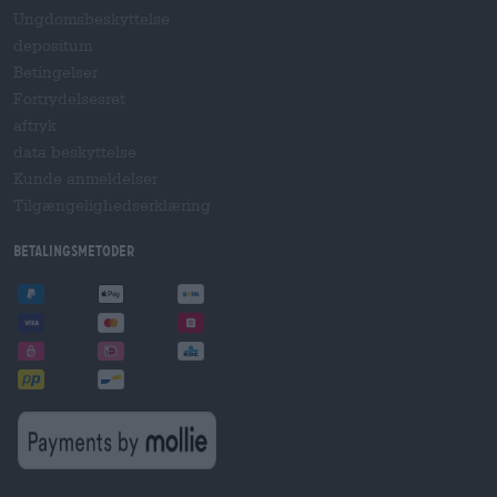
Ungdomsbeskyttelse
depositum
Betingelser
Fortrydelsesret
aftryk
data beskyttelse
Kunde anmeldelser
Tilgængelighedserklæring
betalingsmetoder