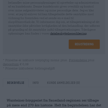
behandler mine personoplysninger til oprettelse og administration
af en kundekonto. Denne kundekonto giver overblik og kontrol
over mine salgsaktiviteter og mine personlige data. Jeg er klar
over, at jeg til enhver tid kan tilbagekalde dette samtykke med
virkning for fremtiden ved at sende en e-mail til
shop@bierothek.de. Vi informerer dig om, at tilbagetrækning af dit
samtykke ikke påvirker lovligheden af ​​den behandling, der udføres
på grundlag af dit samtykke indtil tilbagetrækningen. Yderligere
oplysninger kan findes i vores
databeskyttelseserklæring
.
Registrering
* Priserne er inklusiv lovpligtig moms plus.
Forsendelse
plus
depositum
€ 0,08
* Priserne inkluderer forbrugsafgift
Beskrivelse
Info
kunde anmeldelser
(0)
Warsteiner-bryggeriet fra Sauerland-regionen ser tilbage
på mere end 270 års historie. Helt fra begyndelsen har det