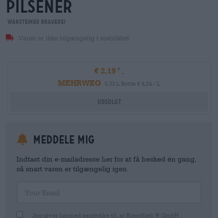
pilsener
Warsteiner Brauerei
Varen er ikke tilgængelig i øjeblikket
€ 2,19
MEHRWEG
0,33 L Bottle € 6,24 / L
Udsolgt
meddele mig
Indtast din e-mailadresse her for at få besked én gang,
så snart varen er tilgængelig igen.
Your Email
Jeg giver hermed samtykke til, at Bierothek ® GmbH