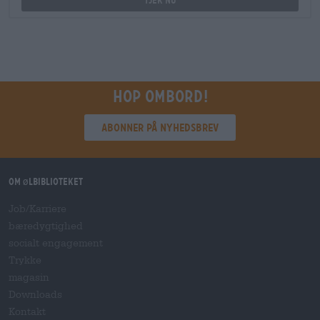
Tjek nu
Hop ombord!
Abonner på nyhedsbrev
Om ølbiblioteket
Job/Karriere
bæredygtighed
socialt engagement
Trykke
magasin
Downloads
Kontakt