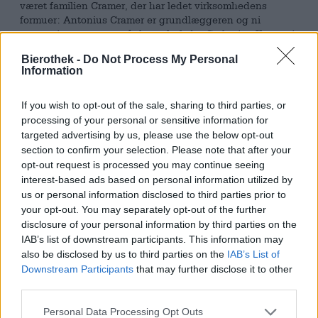
været familien Cramer, der har ledet virksomhedens
formuer: Antonius Cramer er grundlæggeren og ni
generationer senere står hans forfader Catharina Kramer i
spidsen. God kvalitet og den bedste smag har altid været
Bierothek -
Do Not Process My Personal
topprioriteten i Warsteiner-familien, og det har ikke
Information
ændret sig gennem århundreder. Hvad der dog har
ændret sig, er stort set alt andet. Placeringen er den
samme, men bryggeri, bryghus og bryggeri er blevet
If you wish to opt-out of the sale, sharing to third parties, or
udvidet, udvidet og moderniseret. Sortimentet er vokset
processing of your personal or sensitive information for
betydeligt siden det blev grundlagt og afspejler kravene
targeted advertising by us, please use the below opt-out
fra moderne ølelskere. Den verdensberømte Pils har været
section to confirm your selection. Please note that after your
en integreret del i mere end 270 år.
opt-out request is processed you may continue seeing
interest-based ads based on personal information utilized by
Warsteiners Premium Pilsner var en del af tilbuddet fra
us or personal information disclosed to third parties prior to
starten og er derfor fint: Bryggermestrene har forfinet
your opt-out. You may separately opt-out of the further
opskriften gennem århundreder og den dag i dag er der
disclosure of your personal information by third parties on the
kun den øl, der overgår holdets forventninger, på flaske.
IAB’s list of downstream participants. This information may
Din utrættelige indsats er det værd. Ikke nok med at
also be disclosed by us to third parties on the
IAB’s List of
Pilsener er en af bryggeriets mest populære øl, den har
Downstream Participants
that may further disclose it to other
også vundet flere priser og er også særdeles populær i
third parties.
udlandet.
Pilseneren fra Warstein er et forfriskende bryg med bløde
Personal Data Processing Opt Outs