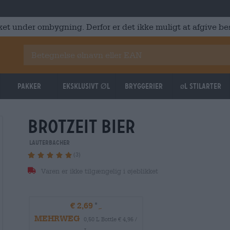
ket under ombygning. Derfor er det ikke muligt at afgive best
Pakker
Eksklusivt Øl
Bryggerier
øl stilarter
brotzeit bier
Lauterbacher
(3)
Varen er ikke tilgængelig i øjeblikket
€ 2,69
MEHRWEG
0,50 L Bottle € 4,96 /