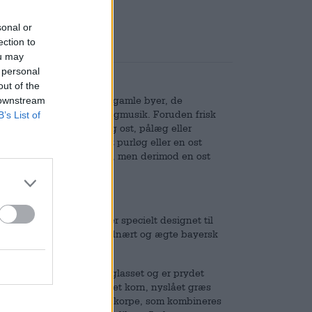
sonal or
ection to
ou may
 personal
out of the
turarv som de storslåede gamle byer, de
 downstream
g den opløftende messingmusik. Foruden frisk
B’s List of
 andet godt smør, fyldig ost, pålæg eller
ar pickles og måske lidt purløg eller en ost
usikalsk akkompagnement, men derimod en ost
 med rå løg og kommen.
et!
r dig, har vi en øl, der er specielt designet til
t øl med et drikkeligt, jordnært og ægte bayersk
lart og skinnende guld i glasset og er prydet
lle øl dufter af solmodnet korn, nyslået græs
 krop med duften af brødskorpe, som kombineres