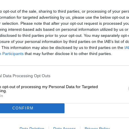
* Priserne inkluderer forbrugsafgift
to opt-out of the sale, sharing to third parties, or processing of your per
formation for targeted advertising by us, please use the below opt-out s
Beskrivelse
Info
kunde anmeldelser
(3)
r selection. Please note that after your opt-out request is processed y
eing interest-based ads based on personal information utilized by us or
disclosed to third parties prior to your opt-out. You may separately opt-
Den solide snack er lige så meget en del af Bayerns kul
losure of your personal information by third parties on the IAB’s list of
ærværdige kupler og katedraler, den knaldblå himmel o
. This information may also be disclosed by us to third parties on the
IA
stenovnsbrød med sprød skorpe er en rigtig snack blandt
Participants
that may further disclose it to other third parties.
leverpølse, hjemmelavet Ziebeleskäs, en god skinke, et p
med musik. Sidstnævnte er i øvrigt ikke en ost med m
marineret i eddike, som regel Limburger eller håndost,
l Data Processing Opt Outs
Hvad der dog er meget vigtigere end ost og musik, er øll
to opt-out of processing my Personal Data for Targeted
ing.
Ingen snack er perfekt uden øl. For at det ikke skal ske fo
In
snacks: Brotzeit-øllen fra Lauterbacher er en klassisk le
præg.
CONFIRM
Lauterbacher-specialiteten præsenterer sig i et krystalk
med en imponerende krone af hvidt skum. Den traditione
og sommerblomster. Den første smag afslører en fyldig
Data Deletion
Data Access
Privacy Policy