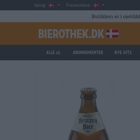
Skip to main content
Danish
Danmark
Sprog:
Forsendelse:
Butikken er i øjeblik
Alle øl
Abonnementer
Nye hits