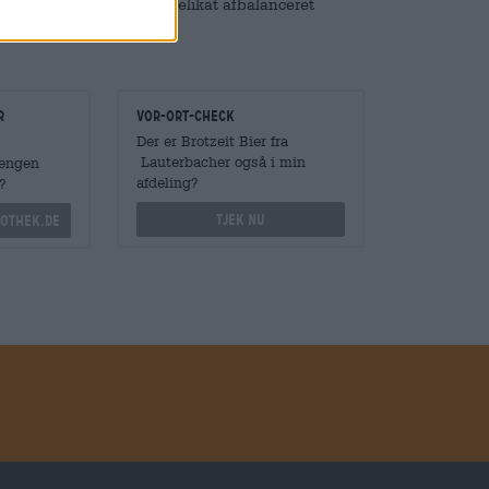
. Brotzeit-øllen er en delikat afbalanceret
!
r
Vor-Ort-Check
Der er Brotzeit Bier fra
Lauterbacher også i min
Mengen
afdeling?
?
Tjek nu
othek.de