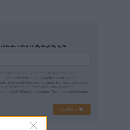
 så snart varen er tilgængelig igen.
ler mine personoplysninger til oprettelse og
k og kontrol over mine salgsaktiviteter og mine
gekalde dette samtykke med virkning for fremtiden ved at
tilbagetrækning af dit samtykke ikke påvirker
mtykke indtil tilbagetrækningen. Yderligere oplysninger
Registrering
epositum
€ 0,08