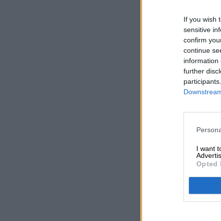
If you wish 
sensitive in
confirm you
continue se
information 
further disc
participants
Downstream 
Persona
I want 
Advertis
Opted 