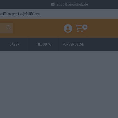
shop@bierothek.de
illinger i øjeblikket.
0
Einloggen / Anmelden
Warenkorb
Gaver
Tilbud %
Forsendelse