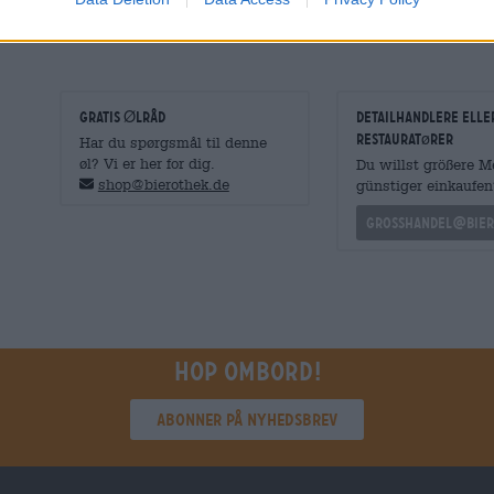
med malt, blomsterhumle og delikate citrusnoter på ganen
delikatesse, der ikke kan gå glip af ved din næste snack
GRATIS ØLRÅD
detailhandlere elle
restauratører
Har du spørgsmål til denne
øl? Vi er her for dig.
Du willst größere 
shop@bierothek.de
günstiger einkaufen
grosshandel@bier
Hop ombord!
Abonner på nyhedsbrev