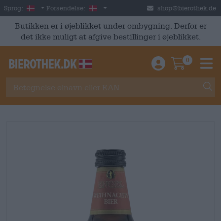
Skip to main content
Danish
Danmark
Sprog:
Forsendelse:
shop@bierothek.de
Butikken er i øjeblikket under ombygning. Derfor er
det ikke muligt at afgive bestillinger i øjeblikket.
0
Einloggen / An
Warenkor
M