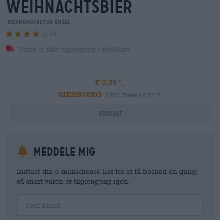
weihnachtsbier
Biermanufaktur Engel
(3)
Varen er ikke tilgængelig i øjeblikket
€ 3,39
MEHRWEG
0,50 L Bottle € 6,32 / L
Udsolgt
meddele mig
Indtast din e-mailadresse her for at få besked én gang,
så snart varen er tilgængelig igen.
Your Email