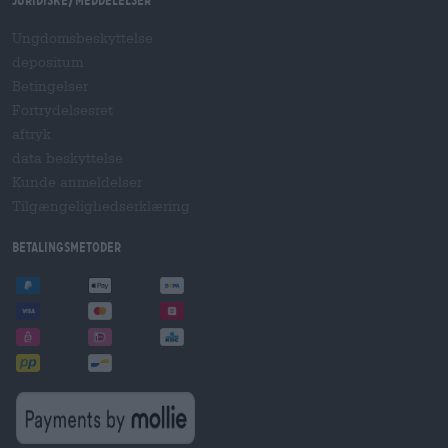
Ungdomsbeskyttelse
depositum
Betingelser
Fortrydelsesret
aftryk
data beskyttelse
Kunde anmeldelser
Tilgængelighedserklæring
betalingsmetoder