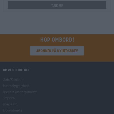
Tjek nu
Hop ombord!
Abonner på nyhedsbrev
Om ølbiblioteket
Job/Karriere
bæredygtighed
socialt engagement
Trykke
magasin
Downloads