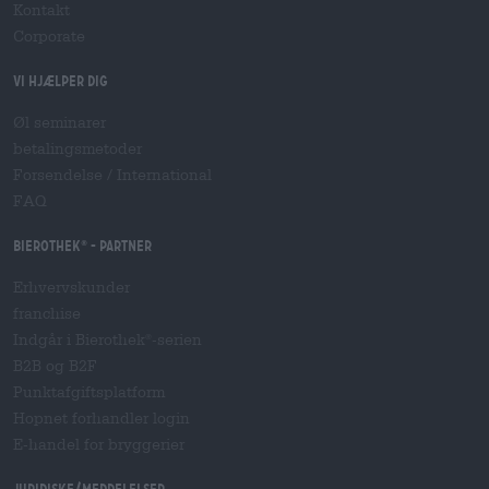
Kontakt
Corporate
Vi hjælper dig
Øl seminarer
betalingsmetoder
Forsendelse
/
International
FAQ
Bierothek
- Partner
®
Erhvervskunder
franchise
Indgår i Bierothek
-serien
®
B2B og B2F
Punktafgiftsplatform
Hopnet forhandler login
E-handel for bryggerier
Juridiske/meddelelser