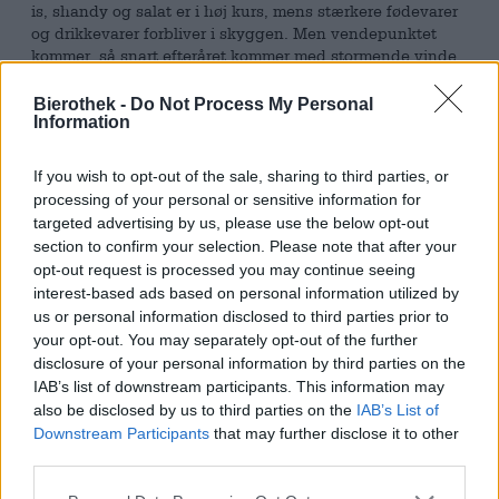
is, shandy og salat er i høj kurs, mens stærkere fødevarer
og drikkevarer forbliver i skyggen. Men vendepunktet
kommer, så snart efteråret kommer med stormende vinde,
fugtig kulde og bjerge af skyer. Folk længes efter hygge,
varme og soulfood. Ølindustrien er godt forberedt på
Bierothek -
Do Not Process My Personal
stemningsskiftet og venter på sine rystende kunder med
Information
stærke kreationer og en stigning i revolutioner.
If you wish to opt-out of the sale, sharing to third parties, or
Engel ølproducenten har også nogle varmende øl i sit
processing of your personal or sensitive information for
sortiment. En af de mest populære repræsentanter for
targeted advertising by us, please use the below opt-out
denne kategori er juleøl, som brygges år efter år specielt
section to confirm your selection. Please note that after your
til den kontemplative adventstid. Den maltede øl
opt-out request is processed you may continue seeing
imponerer med sin fine variation af korn og har med sin
interest-based ads based on personal information utilized by
afbalancerede karakter allerede vundet en eller to
us or personal information disclosed to third parties prior to
guldmedaljer i anerkendte konkurrencer.
your opt-out. You may separately opt-out of the further
Den prisvindende kreation flyder ind i glasset i en festlig
disclosure of your personal information by third parties on the
guldtone og er dekoreret med en skumkrone, der minder
IAB’s list of downstream participants. This information may
om den klassiske julemandsskæg i farve og luftighed.
also be disclosed by us to third parties on the
IAB’s List of
Men skummet er ikke det eneste juleting ved denne øl:
Downstream Participants
that may further disclose it to other
Den fløjlsbløde tekstur omslutter tungen og ganen
third parties.
behageligt, mens antydninger af krydret gær og stærke
malttoner kombineres og danner en festlig salme.