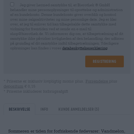
Jeg giver hermed samtykke til, at Bierothek ® GmbH
behandler mine personoplysninger til oprettelse og administration
af en kundekonto. Denne kundekonto giver overblik og kontrol
over mine salgsaktiviteter og mine personlige data. Jeg er klar
over, at jeg til enhver tid kan tilbagekalde dette samtykke med
virkning for fremtiden ved at sende en e-mail til
shop@bierothek.de. Vi informerer dig om, at tilbagetrækning af dit
samtykke ikke påvirker lovligheden af ​​den behandling, der udføres
på grundlag af dit samtykke indtil tilbagetrækningen. Yderligere
oplysninger kan findes i vores
databeskyttelseserklæring
.
Registrering
* Priserne er inklusiv lovpligtig moms plus.
Forsendelse
plus
depositum
€ 0,15
* Priserne inkluderer forbrugsafgift
Beskrivelse
Info
kunde anmeldelser
(3)
Sommeren er tiden for forfriskende fødevarer: Vandmelon,