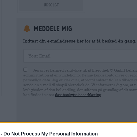
Udsolgt
meddele mig
Indtast din e-mailadresse her for at få besked én gang,
Your Email
Jeg giver hermed samtykke til, at Bierothek ® GmbH behand
administration af en kundekonto. Denne kundekonto giver overbli
personlige data. Jeg er klar over, at jeg til enhver tid kan tilba
sende en e-mail til shop@bierothek.de. Vi informerer dig om, at 
lovligheden af ​​den behandling, der udføres på grundlag af dit sa
kan findes i vores
databeskyttelseserklæring
.
* Priserne er inklusiv lovpligtig moms plus.
Forsendelse
plus
d
 -
Do Not Process My Personal Information
* Priserne inkluderer forbrugsafgift