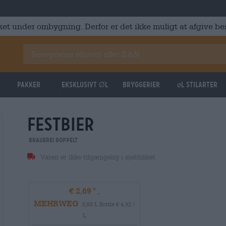
ket under ombygning. Derfor er det ikke muligt at afgive best
Pakker
Eksklusivt Øl
Bryggerier
øl stilarter
festbier
Brauerei Roppelt
Varen er ikke tilgængelig i øjeblikket
€ 2,69
MEHRWEG
0,50 L Bottle € 4,92 /
L