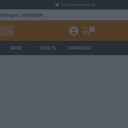
shop@bierothek.de
illinger i øjeblikket.
0
Einloggen / Anmelden
Warenkorb
Gaver
Tilbud %
Forsendelse