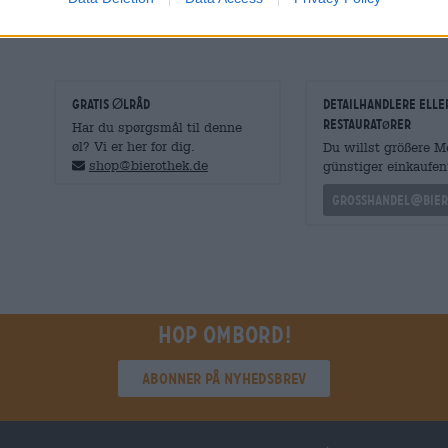
GRATIS ØLRÅD
detailhandlere elle
restauratører
Har du spørgsmål til denne
øl? Vi er her for dig.
Du willst größere 
shop@bierothek.de
günstiger einkaufen
grosshandel@bier
Hop ombord!
Abonner på nyhedsbrev