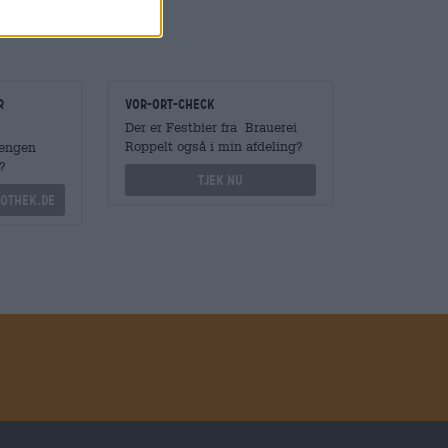
r
Vor-Ort-Check
Der er Festbier fra Brauerei
Roppelt også i min afdeling?
Mengen
?
Tjek nu
othek.de