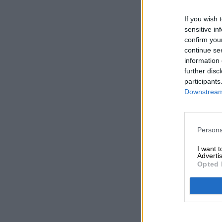
If you wish 
sensitive in
confirm you
continue se
information 
further disc
participants
Downstream 
Persona
I want 
Advertis
Opted 