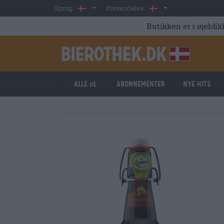
Skip to main content
Danish
Danmark
Sprog:
Forsendelse:
Butikken er i øjeblik
Alle øl
Abonnementer
Nye hits