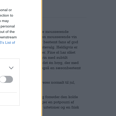
sonal or
ection to
ou may
 personal
t med åbningen af en flaske mousserende
out of the
n atmosfærisk måde, og den mousserende vin
 downstream
 når den blev ristet. Vi er bestemt fans af god
B’s List of
e nødvendigvis vores førstevalg. Heldigvis er
bet af de sidste par årtier. Fine øl har slået
rætentiøs mousserende vin med subtilt
Mange bryggerier har mindst én bryg, der med
l en festlig drink. Der er også en sæsonbestemt
Festbier!
i kalenderåret og serveres normalt til jul,
der.
gyndelsen af efteråret og forsøder den kolde
sjæl. Den fyldige øl bringer en potpourri af
 glasset. Humlen tilføjer urtetoner og en frisk