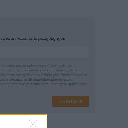
 så snart varen er tilgængelig igen.
ler mine personoplysninger til oprettelse og
k og kontrol over mine salgsaktiviteter og mine
gekalde dette samtykke med virkning for fremtiden ved at
tilbagetrækning af dit samtykke ikke påvirker
mtykke indtil tilbagetrækningen. Yderligere oplysninger
Registrering
epositum
€ 0,15