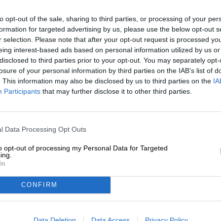
to opt-out of the sale, sharing to third parties, or processing of your per
Beskrivelse
Info
kunde anmeldelser
(0)
formation for targeted advertising by us, please use the below opt-out s
r selection. Please note that after your opt-out request is processed y
eing interest-based ads based on personal information utilized by us or
Tidligere blev specielle øjeblikke og helligdage krone
disclosed to third parties prior to your opt-out. You may separately opt-
vin.Prikken med proppen introducerede det sjove på e
losure of your personal information by third parties on the IAB’s list of
blev drukket af elegante glas, der gav en fantastisk lyd,
. This information may also be disclosed by us to third parties on the
IA
alkohol i festlige øjeblikke, men mousserende vin er ikk
Participants
that may further disclose it to other third parties.
der sket meget i verden af alkoholholdige drikkevarer i lø
mousserende vin og champagne af podiet og erstatter p
sammensatte alternativer lavet af humle, malt og gær. 
sin elegance og sofistikerede brygmetode er velegnet ti
l Data Processing Opt Outs
specialitet, der brygges specielt til festlige lejligheder: 
to opt-out of processing my Personal Data for Targeted
ing.
Festbier, som navnet antyder, brygges på højdepunkterne 
In
begyndelsen af foråret, fastelavn eller lignende lejlighe
Eksemplaret fra Roppelt-bryggeriet udkommer årligt i be
CONFIRM
årstid med sin maltede karakter, stærke statur og mørke 
karamel, ristet korn, ovnfrisk brød, blommer og honning i
frugtighed til nydelsen.
Data Deletion
Data Access
Privacy Policy