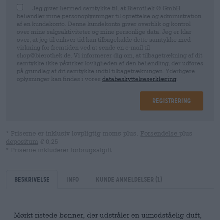
Jeg giver hermed samtykke til, at Bierothek ® GmbH
behandler mine personoplysninger til oprettelse og administration
af en kundekonto. Denne kundekonto giver overblik og kontrol
over mine salgsaktiviteter og mine personlige data. Jeg er klar
over, at jeg til enhver tid kan tilbagekalde dette samtykke med
virkning for fremtiden ved at sende en e-mail til
shop@bierothek.de. Vi informerer dig om, at tilbagetrækning af dit
samtykke ikke påvirker lovligheden af ​​den behandling, der udføres
på grundlag af dit samtykke indtil tilbagetrækningen. Yderligere
oplysninger kan findes i vores
databeskyttelseserklæring
.
Registrering
* Priserne er inklusiv lovpligtig moms plus.
Forsendelse
plus
depositum
€ 0,25
* Priserne inkluderer forbrugsafgift
Beskrivelse
Info
kunde anmeldelser
(1)
Mørkt ristede bønner, der udstråler en uimodståelig duft,