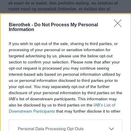
så snart de er malet, den perfekte maling, en symfoni af
varmt vand og aromatisk forførelse, et delikat slør af
silkeblød crema, der sidder på toppen af den dybe sorte
fornøjelse - for mange mennesker er kaffe mere end bare
Bierothek -
Do Not Process My Personal
en munter fremstillingsdrink om morgenen.
Information
Bryggerne af det danske mærke Dry & Bitter er store
kaffefans og har fået hjælp fra deres venner fra
If you wish to opt-out of the sale, sharing to third parties, or
ristefirmaet Coffea til deres serie af kaffefokuserede
processing of your personal or sensitive information for
ølspecialiteter. Holdet fra København har sans for udsøgte
targeted advertising by us, please use the below opt-out
bønner og kuraterer et luksuriøst udvalg af de fineste
section to confirm your selection. Please note that after your
kaffer. Den ideelle partner til en ølsamling med kaffe!
opt-out request is processed you may continue seeing
interest-based ads based on personal information utilized by
En del af serien skabt i samarbejde med Coffea er
us or personal information disclosed to third parties prior to
Coffiend Brown, en stærk kaffebrun ale med hele 5,7 %
your opt-out. You may separately opt-out of the further
alkoholindhold og en vidunderlig mørk aroma. Alen er
disclosure of your personal information by third parties on the
smagt til med smagfulde colombianske kaffebønner: De
IAB’s list of downstream participants. This information may
håndplukkede bønner løber som en rød tråd gennem
also be disclosed by us to third parties on the
IAB’s List of
ølnydelsen, fra udseendet til duften til den sidste tår.
Downstream Participants
that may further disclose it to other
Coffiend Brown præsenterer sig selv i farven som
third parties.
friskbrygget filterkaffe i et glas, med en delikat tonet
krone af luftigt skum placeret på den dybsorte krop.
Personal Data Processing Opt Outs
Duften og smagen leverer harmoniske noter af ovnfrisk