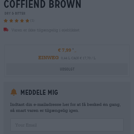
coffiend brown
Dry & Bitter
(1)
Varen er ikke tilgængelig i øjeblikket
€ 7,99
EINWEG
0,44 L CAN € 17,70 / L
Udsolgt
meddele mig
Indtast din e-mailadresse her for at få besked én gang,
så snart varen er tilgængelig igen.
Your Email