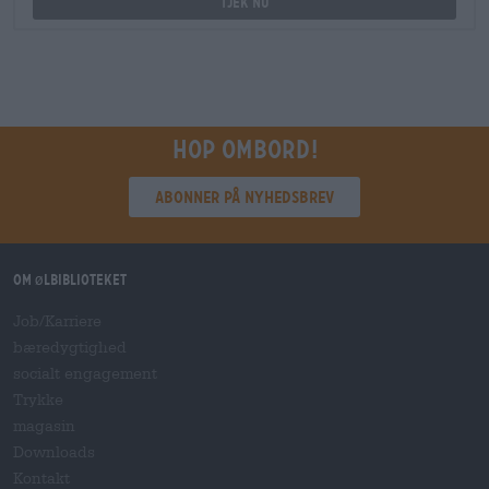
Tjek nu
Hop ombord!
Abonner på nyhedsbrev
Om ølbiblioteket
Job/Karriere
bæredygtighed
socialt engagement
Trykke
magasin
Downloads
Kontakt