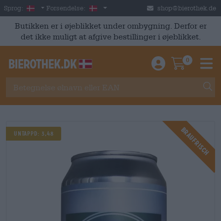
Skip to main content
Danish
Danmark
Sprog:
Forsendelse:
shop@bierothek.de
Butikken er i øjeblikket under ombygning. Derfor er
det ikke muligt at afgive bestillinger i øjeblikket.
0
Einloggen / An
Warenkor
M
Braufrisch
UNTAPPD: 3,48