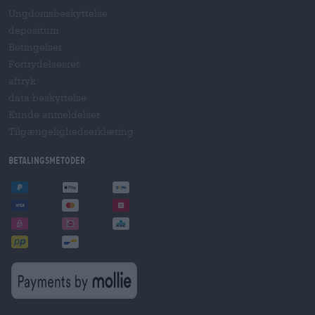
Ungdomsbeskyttelse
depositum
Betingelser
Fortrydelsesret
aftryk
data beskyttelse
Kunde anmeldelser
Tilgængelighedserklæring
betalingsmetoder