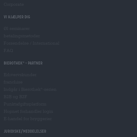
Corporate
Vi hjælper dig
Øl seminarer
betalingsmetoder
Forsendelse
/
International
FAQ
Bierothek
- Partner
®
Erhvervskunder
franchise
Indgår i Bierothek
-serien
®
B2B og B2F
Punktafgiftsplatform
Hopnet forhandler login
E-handel for bryggerier
Juridiske/meddelelser