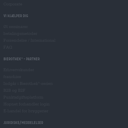
Corporate
Vi hjælper dig
Øl seminarer
betalingsmetoder
Forsendelse
/
International
FAQ
Bierothek
- Partner
®
Erhvervskunder
franchise
Indgår i Bierothek
-serien
®
B2B og B2F
Punktafgiftsplatform
Hopnet forhandler login
E-handel for bryggerier
Juridiske/meddelelser