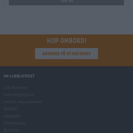
Tjek nu
Hop ombord!
Abonner på nyhedsbrev
Om ølbiblioteket
Job/Karriere
bæredygtighed
socialt engagement
Trykke
magasin
Downloads
Kontakt