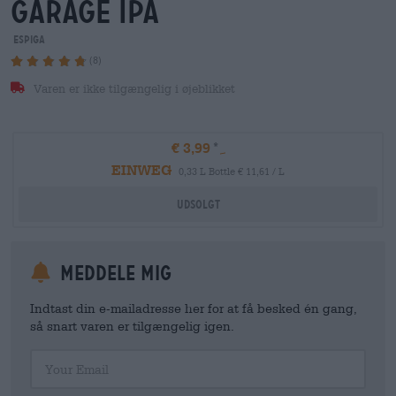
garage ipa
Espiga
(8)
Varen er ikke tilgængelig i øjeblikket
€ 3,99
EINWEG
0,33 L Bottle € 11,61 / L
Udsolgt
meddele mig
Indtast din e-mailadresse her for at få besked én gang,
så snart varen er tilgængelig igen.
Your Email