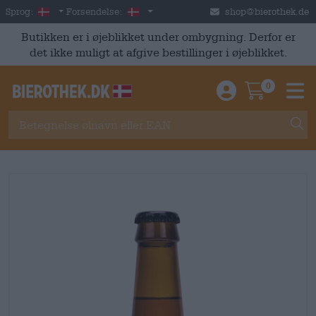
Skip to main content
Danish
Danmark
Sprog:
Forsendelse:
shop@bierothek.de
Butikken er i øjeblikket under ombygning. Derfor er
det ikke muligt at afgive bestillinger i øjeblikket.
0
Einloggen / An
Warenkor
M