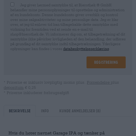
Jeg giver hermed samtykke til, at Bierothek ® GmbH
behandler mine personoplysninger til oprettelse og administration
af en kundekonto. Denne kundekonto giver overblik og kontrol
over mine salgsaktiviteter og mine personlige data. Jeg er klar
over, at jeg til enhver tid kan tilbagekalde dette samtykke med
virkning for fremtiden ved at sende en e-mail til
shop@bierothek.de. Vi informerer dig om, at tilbagetrækning af dit
samtykke ikke påvirker lovligheden af ​​den behandling, der udføres
på grundlag af dit samtykke indtil tilbagetrækningen. Yderligere
oplysninger kan findes i vores
databeskyttelseserklæring
.
Registrering
* Priserne er inklusiv lovpligtig moms plus.
Forsendelse
plus
depositum
€ 0,25
* Priserne inkluderer forbrugsafgift
Beskrivelse
Info
kunde anmeldelser
(8)
Hvis du hører navnet Garage IPA og tænker på