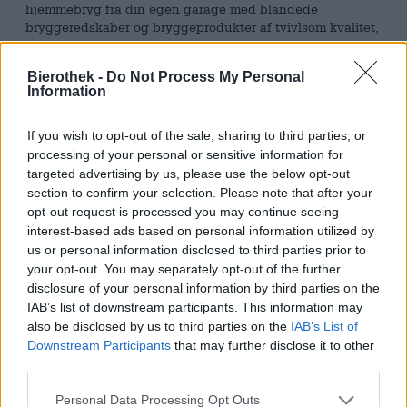
hjemmebryg fra din egen garage med blandede
bryggeredskaber og bryggeprodukter af tvivlsom kvalitet,
tager du meget fejl. Denne Garage IPA er fra Espiga-
bryggeriet i Catalonien og er eksperimenterende i ordets
Bierothek -
Do Not Process My Personal
bedste betydning.
Information
Garage IPA’en glæder os, så snart vi hælder den på: En
komplet buket af blomsteragtige frugtnoter kommer frem
If you wish to opt-out of the sale, sharing to third parties, or
fra det cremede, hvide skum. En kompleks blomsterbuket
processing of your personal or sensitive information for
af passionsfrugt, limeskal og grønne blommer møder
targeted advertising by us, please use the below opt-out
krydrede noter af harpiksholdige fyrrenåle og friskristede
section to confirm your selection. Please note that after your
kaffebønner på næsen. Alene duften afslører, at dette
opt-out request is processed you may continue seeing
ikke er din hverdags-IPA. Med eksperimenteringsglæde
interest-based ads based on personal information utilized by
og et vognlæs af ekspertise har bryggerne hos Espiga
us or personal information disclosed to third parties prior to
fremtryllet en øl, der ikke kun dufter overjordisk godt,
your opt-out. You may separately opt-out of the further
men også smager fantastisk.
disclosure of your personal information by third parties on the
IAB’s list of downstream participants. This information may
Smagen af Garage IPA er en imponerende fortsættelse af
also be disclosed by us to third parties on the
IAB’s List of
den fantastiske lugt. Frugterne ledsages af den eksotiske
Downstream Participants
that may further disclose it to other
aroma af frisk guava, og en mild maltsødme tilføjer et
third parties.
strejf af toffee. Denne smarte kombination af frugtagtige
og ristede noter gør Garage IPA til et rigtigt højdepunkt. I
Personal Data Processing Opt Outs
afslutningen runder en blød bitterhed