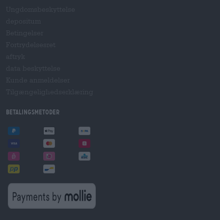
Ungdomsbeskyttelse
depositum
Betingelser
Fortrydelsesret
aftryk
data beskyttelse
Kunde anmeldelser
Tilgængelighedserklæring
betalingsmetoder