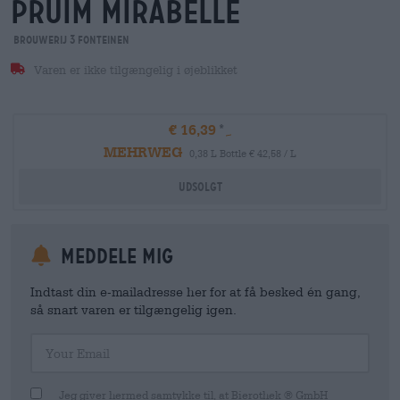
pruim mirabelle
Brouwerij 3 Fonteinen
Varen er ikke tilgængelig i øjeblikket
€ 16,39
MEHRWEG
0,38 L Bottle € 42,58 / L
Udsolgt
meddele mig
Indtast din e-mailadresse her for at få besked én gang,
så snart varen er tilgængelig igen.
Your Email
Jeg giver hermed samtykke til, at Bierothek ® GmbH