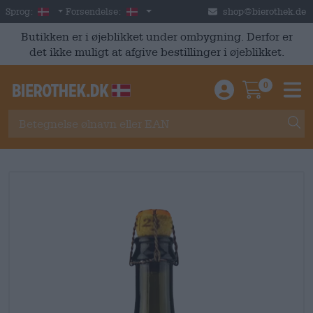
Skip to main content
Danish
Danmark
Sprog:
Forsendelse:
shop@bierothek.de
Butikken er i øjeblikket under ombygning. Derfor er
det ikke muligt at afgive bestillinger i øjeblikket.
0
Einloggen / An
Warenkor
M