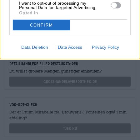
I want to opt-out of processing my
Personal Data for Targeted Advertising.
Opted In
CONFIRM
GRATIS ØLRÅD
Har du spørgsmål til denne øl? Vi er her for dig.
shop@bierothek.de
Data Deletion
Data Access
Privacy Policy
detailhandlere eller restauratører
Du willst größere Mengen günstiger einkaufen?
grosshandel@bierothek.de
Vor-Ort-Check
Der er Pruim Mirabelle fra Brouwerij 3 Fonteinen også i min
afdeling?
Tjek nu