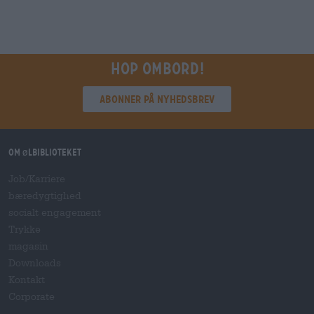
Hop ombord!
Abonner på nyhedsbrev
Om ølbiblioteket
Job/Karriere
bæredygtighed
socialt engagement
Trykke
magasin
Downloads
Kontakt
Corporate