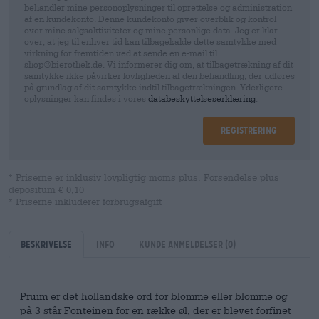
behandler mine personoplysninger til oprettelse og administration
af en kundekonto. Denne kundekonto giver overblik og kontrol
over mine salgsaktiviteter og mine personlige data. Jeg er klar
over, at jeg til enhver tid kan tilbagekalde dette samtykke med
virkning for fremtiden ved at sende en e-mail til
shop@bierothek.de. Vi informerer dig om, at tilbagetrækning af dit
samtykke ikke påvirker lovligheden af ​​den behandling, der udføres
på grundlag af dit samtykke indtil tilbagetrækningen. Yderligere
oplysninger kan findes i vores
databeskyttelseserklæring
.
Registrering
* Priserne er inklusiv lovpligtig moms plus.
Forsendelse
plus
depositum
€ 0,10
* Priserne inkluderer forbrugsafgift
Beskrivelse
Info
kunde anmeldelser
(0)
Pruim er det hollandske ord for blomme eller blomme og
på 3 står Fonteinen for en række øl, der er blevet forfinet