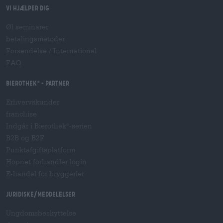
Vi hjælper dig
Øl seminarer
betalingsmetoder
Forsendelse
/
International
FAQ
Bierothek
- Partner
®
Erhvervskunder
franchise
Indgår i Bierothek
-serien
®
B2B og B2F
Punktafgiftsplatform
Hopnet forhandler login
E-handel for bryggerier
Juridiske/meddelelser
Ungdomsbeskyttelse