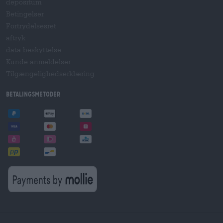
depositum
Betingelser
Fortrydelsesret
aftryk
data beskyttelse
Kunde anmeldelser
Tilgængelighedserklæring
betalingsmetoder