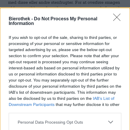
med disse eller andre stenfrugter. For at overføre smagen
af frugten til bygsaften tilsættes en stor mængde frugt til
brygget ved hjælp af maceration og opbevares i flere
Bierothek -
Do Not Process My Personal
måneder. Bryggeriet bruger kun håndplukket frugt fra sit
Information
store netværk af belgiske landmænd og undgår juice,
koncentrat, sirup og kunstige sødestoffer samt
pasteurisering og filtrering af slutproduktet. Som basis
If you wish to opt-out of the sale, sharing to third parties, or
bruges der lambics, som blandes af unge og gamle bryg,
processing of your personal or sensitive information for
der har været lagret i forskellig tid. Den omstændelige
targeted advertising by us, please use the below opt-out
proces resulterer i en raffineret, kompleks og velafrundet
section to confirm your selection. Please note that after your
øl med karakter og maksimalt saftig aroma.
opt-out request is processed you may continue seeing
interest-based ads based on personal information utilized by
Til Pruim Mirabelle blev der brugt mirabelleblommer, der
us or personal information disclosed to third parties prior to
blev høstet på toppen af deres modenhed og gik direkte i
your opt-out. You may separately opt-out of the further
kedlen. Øl og frugt macereret i næsten fire måneder, og
disclosure of your personal information by third parties on the
der er godt 300 gram frugt pr. liter bygsaft. Den ædle
IAB’s list of downstream participants. This information may
dråbe flyder ind i glasset i farven som modne
also be disclosed by us to third parties on the
IAB’s List of
mirabelleblommer og dufter ens. Den indledende smag
Downstream Participants
that may further disclose it to other
afslører en tør krop med frugtig syre, sprudlende
third parties.
mirabelle blommenoter og harmoniske strejf af eg,
blomsterhumle, funky gær, tobak og en syrlig antydning
Personal Data Processing Opt Outs
af citron.